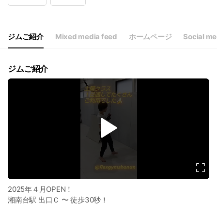
Wed
10:00 - 12:30,17:00 - 22:00
Thu
10:00 - 12:30,17:00 - 22:00
Fri
10:00 - 12:30,17:00 - 22:00
Sat
10:00 - 15:30
ジムご紹介
Mixed media feed
ホームページ
Social me
祝日も営業してます。週１回（不定休）・月４〜５回ほどの休館日
ジムご紹介
v
i
d
e
o
2025年４月OPEN！
湘南台駅 出口Ｃ 〜 徒歩30秒！