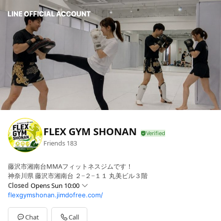
FLEX GYM SHONAN
Friends
183
藤沢市湘南台MMAフィットネスジムです！
神奈川県 藤沢市湘南台 ２−２−１１ 丸美ビル３階
Closed
Opens Sun 10:00
flexgymshonan.jimdofree.com/
Sun
10:00 - 15:30
Mon
10:00 - 12:30,17:00 - 22:00
Tue
10:00 - 12:30,17:00 - 22:00
Chat
Call