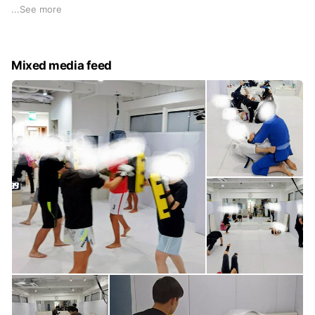
未経験・初心者向け格闘技フィットネスジムです
...
See more
キックボクシング・ブラジリアン柔術・総合格闘技
（ММA）・フィジカルトレーニング・HIITトレーニングなど
Mixed media feed
◯３０〜６０歳代の会員様から、小学生〜大学生等の若い学
生など多くの会員様が在籍されております
◯女性のみのレディースクラス
女性専用のクラスがあります
シャドーボクシング〜ミット打ち〜全身を使ったトレーニング
などを行います
◯キッズキッククラス（小学生対象）
キックボクシングの動きや、ゲーム制の運動など楽しんで運動
ができるクラスです
◯キッズMMAクラス（小学生対象）
レスリング・グラップリングの基本的な動作やケガをしないた
めの受け身・体捌きを練習します