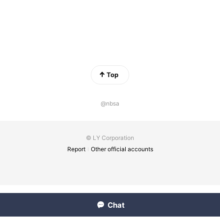
Top
@nbsa
© LY Corporation
Report
Other official accounts
Chat