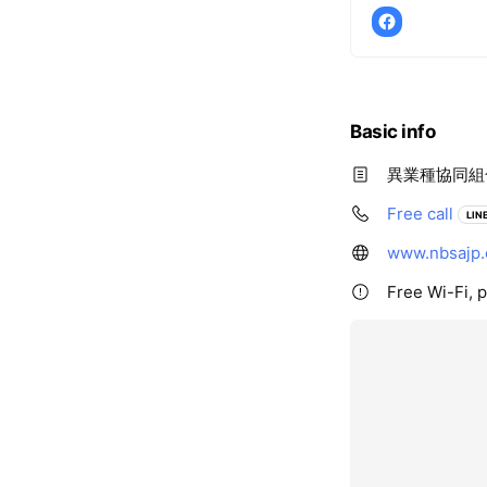
Basic info
異業種協同組
Free call
LINE
www.nbsajp
Free Wi-Fi, p