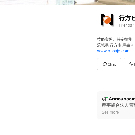
行方
Friends
1
技能実習、特定技能
茨城県 行方市 麻生30
www.nbsajp.com
Chat
N
Announcem
New
o
農事組合法人青
t
See more
i
c