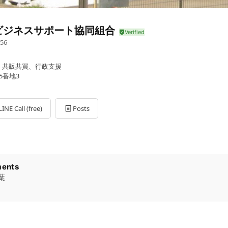
ビジネスサポート協同組合
56
、共販共買、行政支援
5番地3
LINE Call (free)
Posts
ents
葉