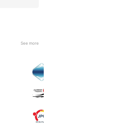
See more
DAI FUJI LLC
1,368 friends
FujiyamaJLS
450 friends
株式会社JPC
724 friends