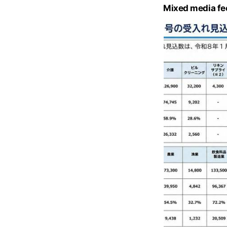
e
Mixed media fe