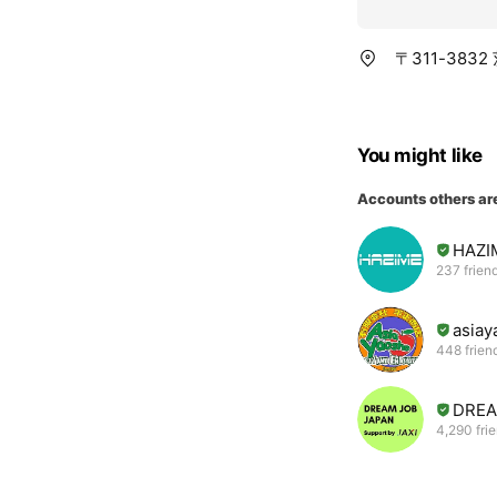
〒311-383
You might like
Accounts others ar
HAZI
237 frien
asiay
448 frien
DREA
4,290 fri