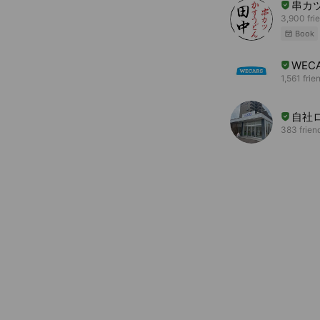
串カ
3,900 fri
Book
WE
1,561 frie
自社
383 frien