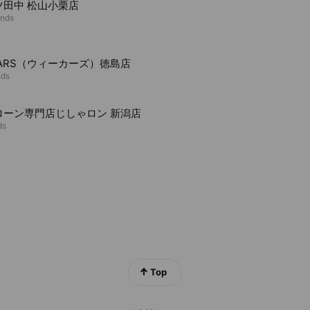
ツ田中 松山小栗店
ends
CARS（ウィーカーズ）徳島店
nds
ローン専門店じしゃロン 新潟店
ds
Top