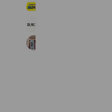
totalcarbeautyカルヴォ
559 friends
大洲 臥龍の湯
1,280 friends
MiX CUT 西条店
491 friends