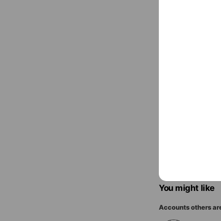
0897-58-311
wecars.co.j
〒793-002
You might like
Accounts others ar