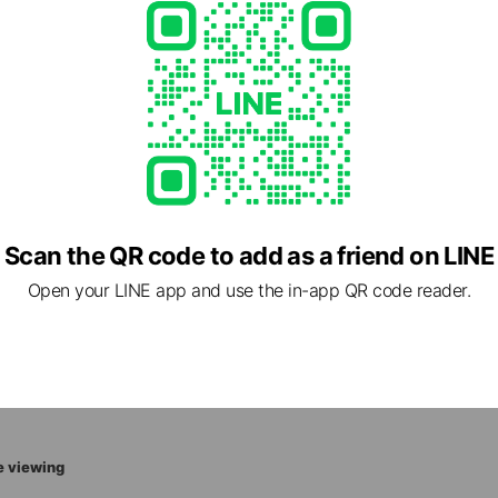
1
p/wc2/search/search2.php?shop=3803
1 other items
Scan the QR code to add as a friend on LINE
Open your LINE app and use the in-app QR code reader.
8 愛媛県 西条市 新田167番地1
e viewing