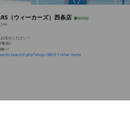
ARS（ウィーカーズ）西条店
,544
Sにお任せください！
7番地1
:00
search/search2.php?shop=3803
1 other items
まで
S西条店公式アカウントです🚗
- 19:00
付18時まで