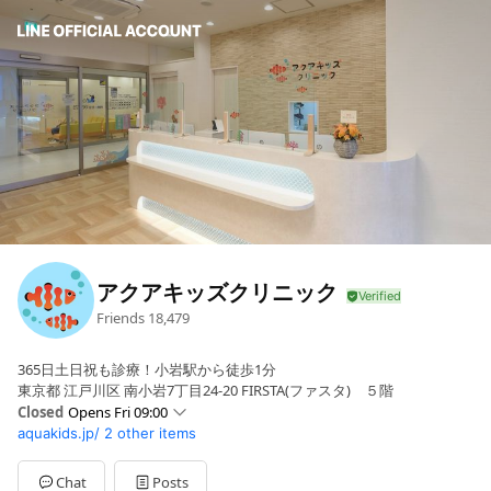
アクアキッズクリニック
Friends
18,479
365日土日祝も診療！小岩駅から徒歩1分
東京都 江戸川区 南小岩7丁目24-20 FIRSTA(ファスタ) ５階
Closed
Opens Fri 09:00
aquakids.jp/
2 other items
Sun
09:00 - 13:00,14:00 - 18:00
Mon
09:00 - 13:00,14:00 - 18:00
Tue
09:00 - 13:00,14:00 - 18:00
Chat
Posts