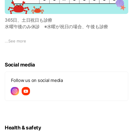
365日、土日祝日も診療
水曜午後のみ休診 ※水曜が祝日の場合、午後も診療
★★一般小児外来★★
...
See more
▼時間指定予約
1週間前～当日1時間前まで予約可能。
Social media
★★乳幼児健診・予防接種★★
ワクチン予約：ワクチンのみの予約
健診予約：ワクチン＋健診の同時予約
Follow us on social media
前日23：59まで予約可能
★★その他専門外来★★
・個別栄養相談室
・WAKKA育児相談室
Health & safety
予約の詳細をご確認ください。