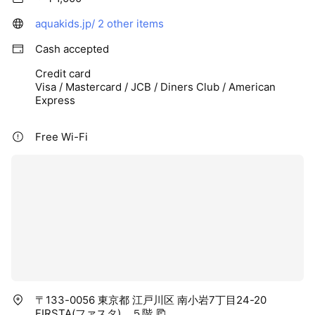
aquakids.jp/
2 other items
Cash accepted
Credit card
Visa / Mastercard / JCB / Diners Club / American
Express
Free Wi-Fi
〒133-0056 東京都 江戸川区 南小岩7丁目24-20
FIRSTA(ファスタ) ５階