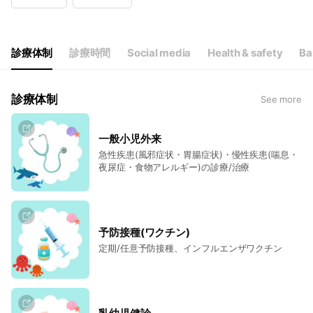
Wed
09:00 - 13:00
Thu
09:00 - 13:00,14:00 - 18:00
Fri
09:00 - 13:00,14:00 - 18:00
Sat
09:00 - 13:00,14:00 - 18:00
診療体制
診療時間
Social media
Health & safety
Ba
365日、土日祝日も診療 水曜午後のみ休診
診療体制
See more
一般小児外来
急性疾患(風邪症状・胃腸症状)・慢性疾患(喘息・
夜尿症・食物アレルギー)の診療/治療
予防接種(ワクチン)
定期/任意予防接種、インフルエンザワクチン