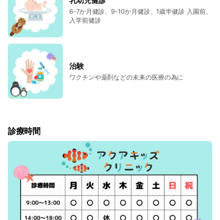
乳幼児健診
6-7か月健診、9-10か月健診、1歳半健診 入園前、
入学前健診
治験
ワクチンや薬剤などの未来の医療の為に
診療時間