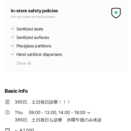
In-store safety policies
Info provided by the business
Sanitized seats
Sanitized surfaces
Plexiglass partitions
Hand sanitizer dispensers
Show all
Basic info
365日、土日祝日診療！！！
Thu
09:00 - 13:00, 14:00 - 18:00
365日、土日祝日も診療 水曜午後のみ休診
~ ￥1,000