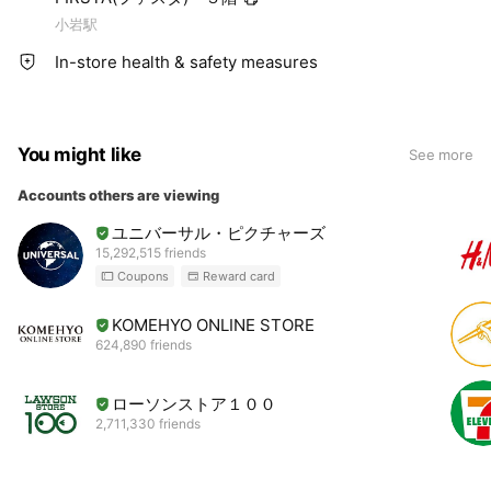
小岩駅
In-store health & safety measures
You might like
See more
Accounts others are viewing
ユニバーサル・ピクチャーズ
15,292,515 friends
Coupons
Reward card
KOMEHYO ONLINE STORE
624,890 friends
ローソンストア１００
2,711,330 friends