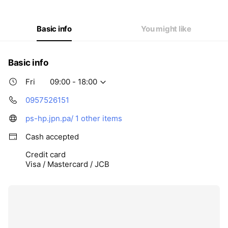
Thu
09:00 - 18:00
Fri
09:00 - 18:00
Sat
09:00 - 18:00
Basic info
You might like
Basic info
Fri
09:00 - 18:00
0957526151
ps-hp.jpn.pa/
1 other items
Cash accepted
Credit card
Visa / Mastercard / JCB