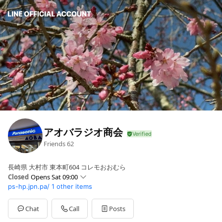
アオバラジオ商会
Friends
62
長崎県 大村市 東本町604 コレモおおむら
Closed
Opens Sat 09:00
ps-hp.jpn.pa/
1 other items
Sun
09:00 - 18:00
Mon
09:00 - 18:00
Tue
09:00 - 18:00
Chat
Call
Posts
Wed
Closed