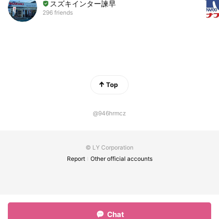
スズキインター諫早
296 friends
Top
@946hrmcz
© LY Corporation
Report
Other official accounts
Chat