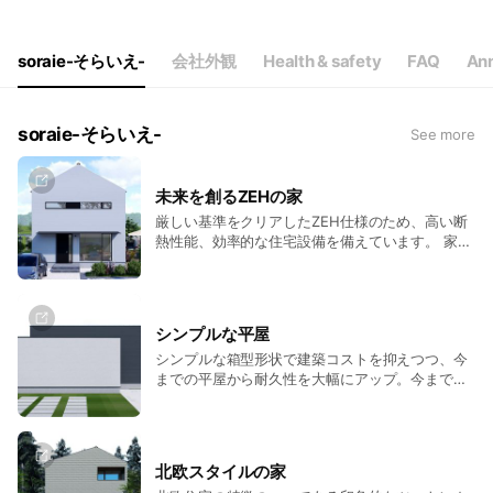
soraie-そらいえ-
会社外観
Health & safety
FAQ
An
soraie-そらいえ-
See more
未来を創るZEHの家
厳しい基準をクリアしたZEH仕様のため、高い断
熱性能、効率的な住宅設備を備えています。 家全
体の消費電力が少ないことで光熱費が抑えられま
す。
シンプルな平屋
シンプルな箱型形状で建築コストを抑えつつ、今
までの平屋から耐久性を大幅にアップ。今までの
常識を覆す新しい平屋です。
北欧スタイルの家