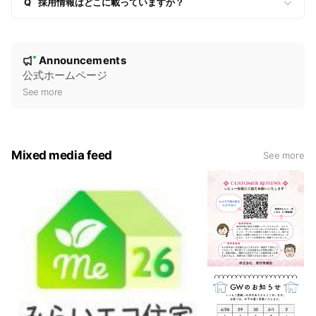
Q
採用情報はどこに載っていますか？
N
Announcements
New
o
公式ホームページ
t
See more
i
c
e
Mixed media feed
See more