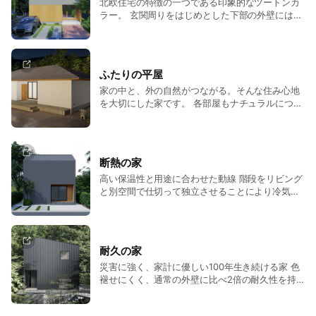
北欧住宅の特徴の一つである印象的なツートンカ
ラー。 玄関周りをはじめとした下部の外壁には温
かみのある天然木を使用。住み続けることで、経
年変化によって味わい深い家へと変化していきま
す。
ふたりの平屋
家の中と、外の自然がつながる。そんな住み心地
を大切にした家です。 各部屋もナチュラルにつな
がり、どこにいてもパートナーの気配が感じられ
る、ハートウォームな空間。
断熱の家
高い保温性と用途に合わせた動線 階段をリビング
と別空間で仕切って独立させることにより冷気が
侵入せず、さらに保温性を高めます。
耐久の家
災害に強く、家計に優しい100年生き続ける家 色
褪せにくく、通常の外壁に比べ2倍の耐久性を持
つ金属サイディング。 軽量な素材であるため地震
の際も建物への負担を軽減できます。 災害などへ