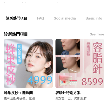
Wed
12:00 - 20:30
Thu
12:00 - 20:30
Fri
12:00 - 20:30
Sat
11:00 - 19:00
診所熱門項目
FAQ
Social media
Basic info
診所熱門項目
See more
蜂巢皮秒 + 麗珠蘭
容脂針特別方案
也可選配外泌體、魔泌
針對雙下巴、局部脂肪