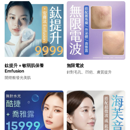
鈦提升 + 敏弱肌保養
無限電波
Emfusion
針對毛孔、凹疤、膚質提升
開燈般發光美肌