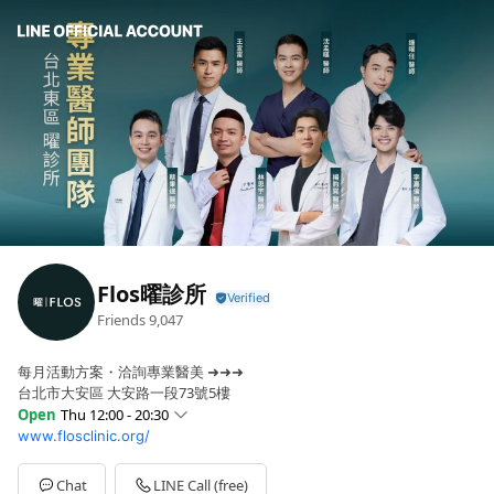
Flos曜診所
Friends
9,047
每月活動方案・洽詢專業醫美 ➜➜➜
台北市大安區 大安路一段73號5樓
Open
Thu 12:00 - 20:30
www.flosclinic.org/
Sun
11:00 - 19:00
Mon
12:00 - 20:30
Tue
12:00 - 20:30
Chat
LINE Call (free)