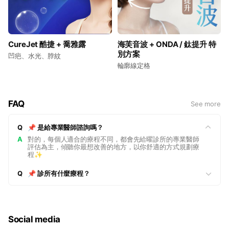
CureJet 酷捷 + 喬雅露
海芙音波 + ONDA / 鈦提升 特
別方案
凹疤、水光、脖紋
輪廓線定格
FAQ
See more
Q
📌 是給專業醫師諮詢嗎？
A
對的，每個人適合的療程不同，都會先給曜診所的專業醫師
評估為主，傾聽你最想改善的地方，以你舒適的方式規劃療
程✨
Q
📌 診所有什麼療程？
Social media