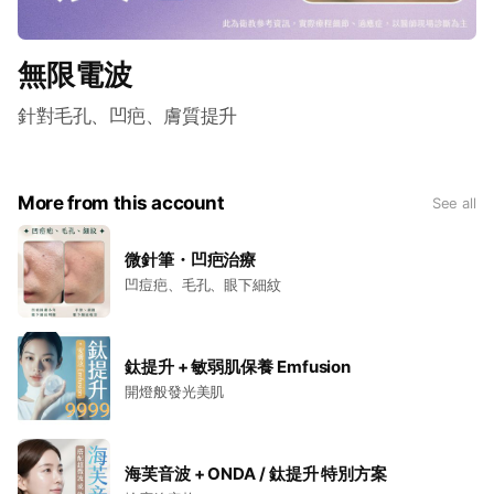
無限電波
針對毛孔、凹疤、膚質提升
More from this account
See all
微針筆・凹疤治療
凹痘疤、毛孔、眼下細紋
鈦提升 + 敏弱肌保養 Emfusion
開燈般發光美肌
海芙音波 + ONDA / 鈦提升 特別方案