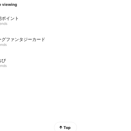
e viewing
朝ポイント
iends
ーグファンタジーカード
iends
おび
iends
Top