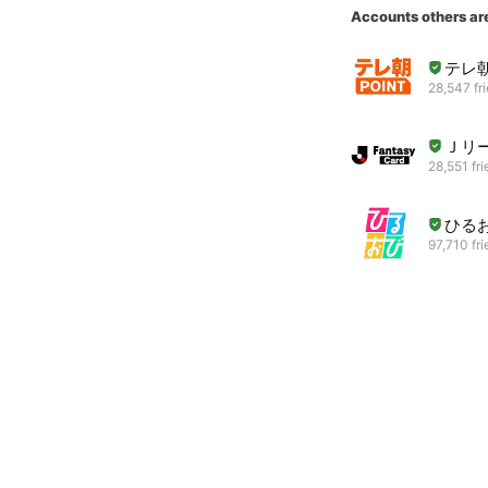
Accounts others ar
テレ
28,547 fr
Ｊリ
28,551 fr
ひる
97,710 fr