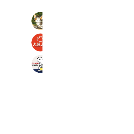
わちふぃーるどオンラインショップ
10,661 friends
Coupons
Reward card
大阪王将/おうちで街中華
43,870 friends
おかいものSNOOPY
57,609 friends