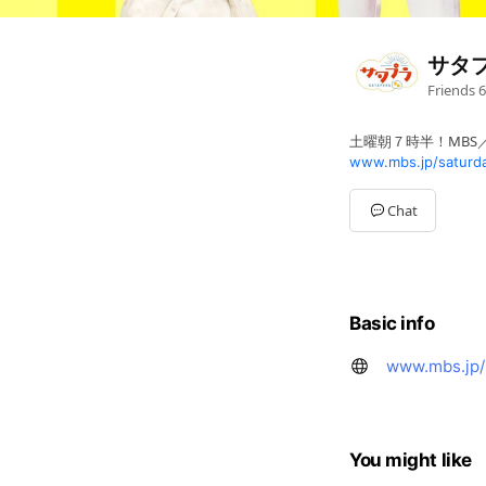
サタ
Friends
6
土曜朝７時半！MBS
www.mbs.jp/saturda
Chat
Basic info
www.mbs.jp/
You might like