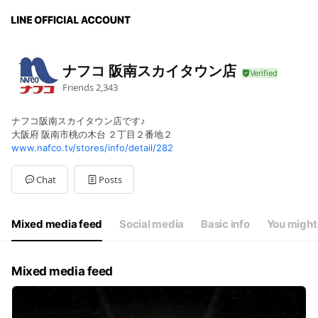
ナフコ 阪南スカイタウン店
Friends
2,343
ナフコ阪南スカイタウン店です♪
大阪府 阪南市桃の木台 ２丁目２番地２
www.nafco.tv/stores/info/detail/282
Chat
Posts
Mixed media feed
Social media
Basic info
You might 
Mixed media feed