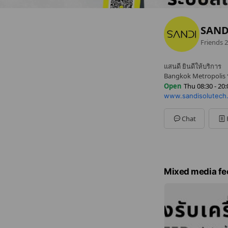
SAND
Friends
2
แสนดี ยินดีให้บริการ
Bangkok Metropolis ท
Open
Thu 08:30 - 20:
www.sandisolutech
Sun
08:30 - 20:00
Mon
08:30 - 20:00
Tue
08:30 - 20:00
Chat
Wed
08:30 - 20:00
Thu
08:30 - 20:00
Fri
08:30 - 20:00
Sat
08:30 - 20:00
Mixed media fe