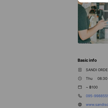
Basic info
SANDI ORDERI
Thu
08:30
~ ฿100
095-998855
www.sandiso