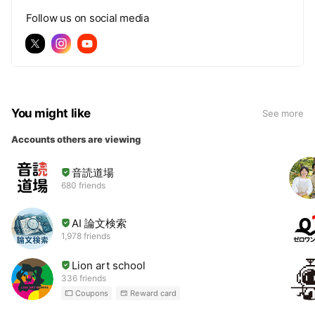
Follow us on social media
You might like
See more
Accounts others are viewing
音読道場
680 friends
AI 論文検索
1,978 friends
Lion art school
336 friends
Coupons
Reward card