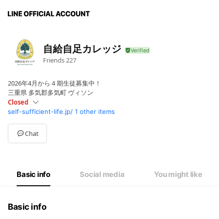
自給自足カレッジ
Friends
227
2026年4月から４期生徒募集中！
三重県 多気郡多気町 ヴィソン
Closed
self-sufficient-life.jp/
1 other items
Sun
Closed
Mon
09:00 - 17:00
Tue
09:00 - 17:00
Chat
Wed
09:00 - 17:00
Thu
09:00 - 17:00
Fri
09:00 - 17:00
Sat
Closed
Basic info
Social media
You might like
Basic info