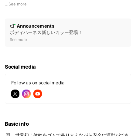
状態に合わせた運動が行えます。
...
See more
N
Announcements
New
o
ボディハーネス新しいカラー登場！
t
See more
i
c
e
Social media
Follow us on social media
Basic info
世界初！体幹をゴムで吊り支えながら安全に運動ができ