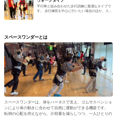
ウォークタイプ
イプがあります。
平行棒と組み合わせた歩行訓練に最適なタイプで
す。 歩行練習を中心に行いたい場合のほか、スト
ッパーで固定することでシングルタイプとして使
用したいといったニーズにも対応します。 長さは
平行棒に合わせたカスタムメイド(長さ2ｍ以上、
幅1.2ｍ)が可能です。
スペースワンダーとは
スペースワンダーは、体をハーネスで支え、ゴムサスペンショ
ンにより体の動きに合わせて自然に運動ができる機器です。
転倒の心配を抑えながら、介助量を減らしつつ、一人ひとりの