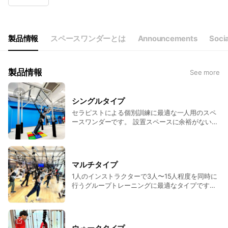
Wed
09:00 - 18:00
Thu
09:00 - 18:00
Fri
09:00 - 18:00
Sat
Closed
製品情報
スペースワンダーとは
Announcements
Soci
祝日はお休み ※夏季・年末年始休暇あり
製品情報
See more
シングルタイプ
セラピストによる個別訓練に最適な一人用のスペ
ースワンダーです。 設置スペースに余裕がない場
合や、マルチタイプ導入前に試しに使用してみた
いといったニーズにもおすすめです。 2人で約30
分程度で組立が可能で、床の上に置くだけですぐ
に使用できます。
マルチタイプ
1人のインストラクターで3人〜15人程度を同時に
行うグループトレーニングに最適なタイプです。
複数名を効率よく指導したい、集団プログラムを
実施したいといったニーズにおすすめです。 組立
式アルミフレームを床の上に置いて使用するタイ
プと、 天井裏の補強工事を行い直接取り付けるタ