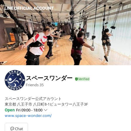
スペースワンダー
Friends
35
スペースワンダー公式アカウント
東京都 八王子市 八日町8-1ビュータワー八王子3F
Open
Fri 09:00 - 18:00
www.space-wonder.com/
Sun
Closed
Mon
09:00 - 18:00
Tue
09:00 - 18:00
Chat