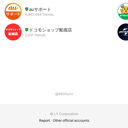
auサポート
4,945,464 friends
ドコモショップ船堀店
2,091 friends
@940frycn
© LY Corporation
Report
Other official accounts