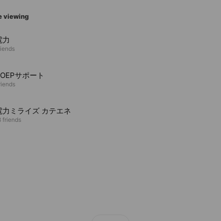
e viewing
電力
riends
COEPサポート
riends
電力ミライズ カテエネ
 friends