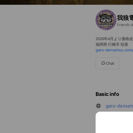
我狼
Friends
4
2026年4月より価格
福岡県 行橋市 稲童
garo-densetsu.com
Chat
Basic info
garo-denset
Cash accept
Credit card
Visa / Maste