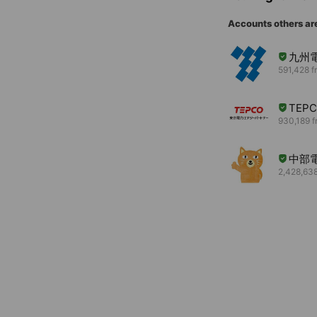
Accounts others ar
九州
591,428 f
TEP
930,189 f
中部
2,428,638