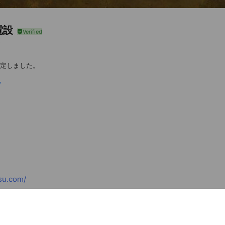
電設
改定しました。
/
su.com/
ed
rcard / JCB / Diners Club / American Express