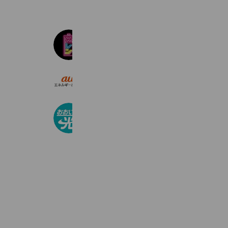
充レン JUREN
2,055,834 friends
auエネルギー＆ライフ
74,625 friends
おおいた光
312 friends