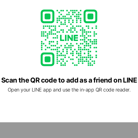
ment
uten Pay / d Payment / au PAY
 / Transit IC cards / WAON / Rakuten Edy / nanaco
Scan the QR code to add as a friend on LINE
Open your LINE app and use the in-app QR code reader.
2 福岡県 行橋市 稲童