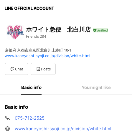
ホワイト急便 北白川店
Friends
284
京都府 京都市左京区北白川上終町 10-1
www.kaneyoshi-syoji.co.jp/division/white.html
Chat
Posts
Basic info
You might like
Basic info
075-712-2525
www.kaneyoshi-syoji.co.jp/division/white.html