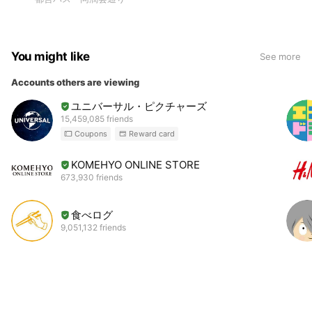
You might like
See more
Accounts others are viewing
ユニバーサル・ピクチャーズ
15,459,085 friends
Coupons
Reward card
KOMEHYO ONLINE STORE
673,930 friends
食べログ
9,051,132 friends