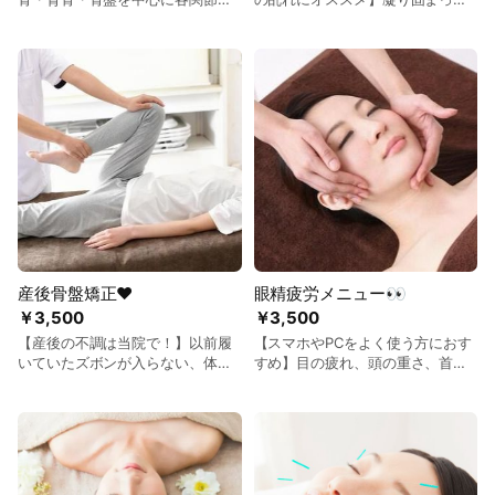
アプローチをすることで、患者様
箇所に直接アプローチしていきま
の歪みに合わせた治療をしていき
す！
ます！
産後骨盤矯正❤
眼精疲労メニュー👀
￥3,500
￥3,500
【産後の不調は当院で！】以前履
【スマホやPCをよく使う方におす
いていたズボンが入らない、体重
すめ】目の疲れ、頭の重さ、首や
が減らない、尿漏れがあるなど産
肩のこりにお悩みの方へ。目の動
後のお悩みがある方はご相談くだ
きに関わる筋肉や頭蓋骨などを調
さい！
整して、眼精疲労を改善しましょ
う！