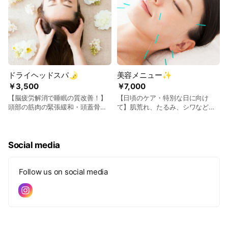
ドライヘッドスパ🌛
美容メニュー✨
￥3,500
￥7,000
【脳疲労解消で睡眠の質改善！】
【日頃のケア・特別な日に向け
頭部の筋肉の緊張緩和・頭蓋骨の
て】肌荒れ、たるみ、シワなどで
ゆがみ改善を通し脳疲労の回復を
お悩みの方へ
図ります。よく眠れない、肩がこ
る、集中力の低下が気になる方は
脳が疲れている可能性があるの
Social media
で、お試しください！
Follow us on social media