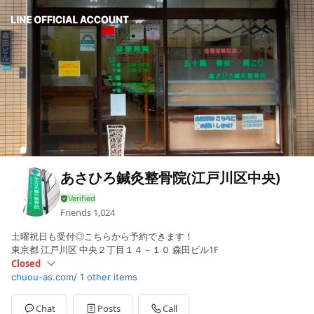
あさひろ鍼灸整骨院(江戸川区中央)
Friends
1,024
土曜祝日も受付◎こちらから予約できます！
東京都 江戸川区 中央２丁目１４－１０ 森田ビル1F
Closed
chuou-as.com/
1 other items
Sun
Closed
Mon
09:00 - 12:30,15:00 - 19:30
Tue
09:00 - 12:30,15:00 - 19:30
Chat
Posts
Call