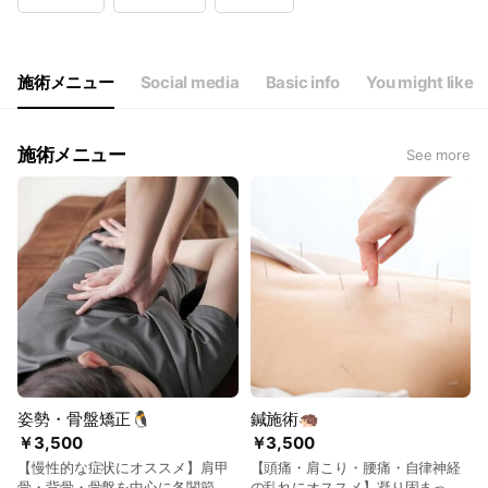
Wed
09:00 - 12:30,15:00 - 19:30
Thu
09:00 - 12:30,15:00 - 19:30
Fri
09:00 - 12:30,15:00 - 19:30
Sat
09:00 - 13:00,15:00 - 19:00
施術メニュー
Social media
Basic info
You might like
施術メニュー
See more
姿勢・骨盤矯正🐧
鍼施術🦔
￥3,500
￥3,500
【慢性的な症状にオススメ】肩甲
【頭痛・肩こり・腰痛・自律神経
骨・背骨・骨盤を中心に各関節に
の乱れにオススメ】凝り固まった