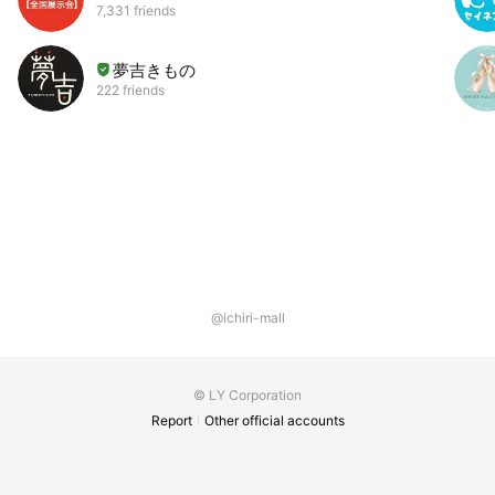
7,331 friends
夢吉きもの
222 friends
@ichiri-mall
© LY Corporation
Report
Other official accounts