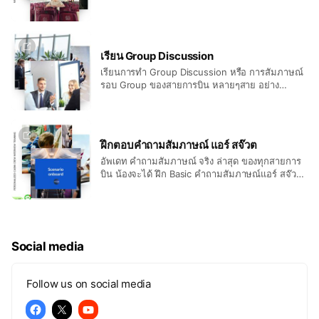
เรียน Group Discussion
เรียนการทำ Group Discussion หรือ การสัมภาษณ์
รอบ Group ของสายการบิน หลายๆสาย อย่าง
Emirates ที่มีกรุ๊ปดิสคัสชั่น ถึงสองรอบ ในวัน
สัมภาษณ์ หรือ Eithad และ Cathay ที่จะมีการ
สัมภาษณ์แบบกลุ่ม น้องจะได้ ฝึกการตอบคำถาม การ
พูดกับเพื่อน ใน กลุ่ม หรือ การวางตัว ต่างๆ ระหว่างที่
ฝึกตอบคำถามสัมภาษณ์ แอร์ สจ๊วต
ทำ กรุ๊ป ว่าควร หรือ ไม่ควรทำ อะไร และ รู้ว่า
อัพเดท คำถามสัมภาษณ์ จริง ล่าสุด ของทุกสายการ
กรรมการ มองหาอะไร ในรอบนี้
บิน น้องจะได้ ฝึก Basic คำถามสัมภาษณ์แอร์ สจ๊วต
เช่น Why do you want to work with our airline?
Why do you want to become a cabin crew ? ซึ่ง
คำถาม เหล่านี้เป็น คำถาม เบสิค ทั่วไป น้องจะได้ คำ
ตอบ ที่เป็น Story ของตัวเอง ไม่ซ้ำกับ นักเรียนคนอื่น
เพราะได้เรียนตัวต่อตัว และ ได้ ฝึกตอบคำถาม
Social media
PreScreen / Panel Interview / 1 on 1 / Final
Interview เจาะ แต่ละสายการบิน โดยใช้คำถามที่ถูก
ใช้ ถามจริง ของรอบ ก่อนหน้า Update ให้ทุกรอบ
Follow us on social media
ในการ เตรียมตัว ก่อน ลงสนามสัมภาษณ์ จริง