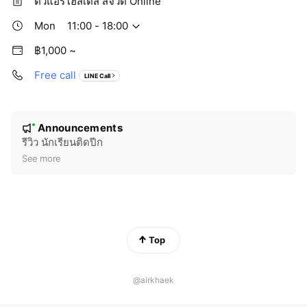
ติวแอร์โฮสเตส สจ๊วต Online
Mon
11:00 - 18:00
฿1,000 ~
Free call
LINE Call
N
Announcements
New
o
รีวิว นักเรียนติดปีก
t
See more
i
c
e
Top
@airkhaek