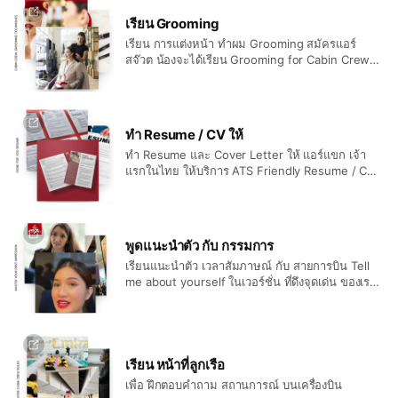
เรียน Grooming
เรียน การแต่งหน้า ทำผม Grooming สมัครแอร์
สจ๊วต น้องจะได้เรียน Grooming for Cabin Crew
การแต่งหน้า ทำผม และ เลือกชุดสูท ชุดสมัครแอร์
โฮสเตส และ สจ๊วต รายบุคคล พร้อมทั้ง แนะนำ ร้าน
ถ่ายรูป สมัครแอร์ สจ๊วต ตรวจเช็ค รูปถ่ายให้ และ
เช็ค รอยสัก รอยแผลเป็น รอยสิว รอยหลุม รอยด่าง
ทำ Resume / CV ให้
ขาว ไฝ หรือ Birth Mark และ แนะนำ วิธีการจัดการ
ทำ Resume และ Cover Letter ให้ แอร์แขก เจ้า
รอย ต่างๆ ให้รายบุคคล ตรวจรูหูที่เจาะ ฟัน เล็บ
แรกในไทย ให้บริการ ATS Friendly Resume / CV
พร้อมไป สัมภาษณ์
เขียน โดยแอร์โฮสเตสตัวจริง ให้นักเรียนเราทุกคน
และ ทำ Essay ให้ สำหรับ นักเรียนที่สมัคร Etihad
Airways หรือ สายที่ต้องเขียน Essay พร้อม สอน
กรอก Online กับ ระบบ ของสายการบิน ว่า จะต้อง
พูดแนะนำตัว กับ กรรมการ
กรอก อย่างไร เพราะ น้องหลายคน บางครั้ง เรซูเม่ /
เรียนแนะนำตัว เวลาสัมภาษณ์ กับ สายการบิน Tell
CV ดี แต่กรอกผิด ไม่ได้ Invitation หรือ จดหมาย
me about yourself ในเวอร์ชั่น ที่ดึงจุดเด่น ของเรา
เชิญ ก็มีค่ะ
พูดให้กรรมการ สนใจ และ อยากฟังต่อ สามารถ
สร้าง Fist Impression ได้ตั้งแต่ 3 วินาทีแรก โดย พี่
พลอย (อาจารย์) จะคิด แนวคำตอบให้ รายบุคคล
เพราะ เราเชื่อว่า แต่ละ คน มีประวัติการทำงาน และ
ประสบการณ์ ที่แตกต่างกัน เราจะดึงจุดเด่น ของแต่ละ
เรียน หน้าที่ลูกเรือ
คน ออกมา ได้ คำตอบไม่ซ้ำคนอื่น และ ใช้ภาษาที่
เพื่อ ฝึกตอบคำถาม สถานการณ์ บนเครื่องบิน
เป็นตัว นักเรียนมากที่สุด