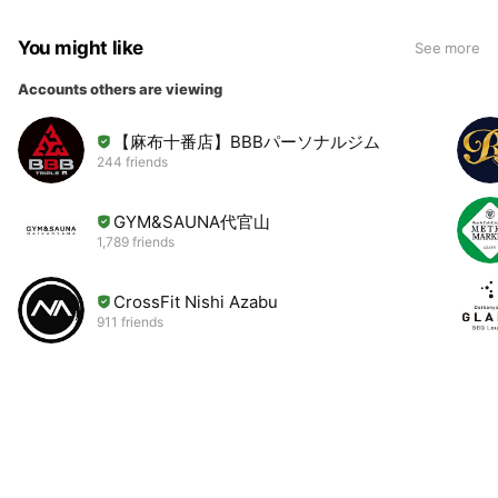
You might like
See more
Accounts others are viewing
【麻布十番店】BBBパーソナルジム
244 friends
GYM&SAUNA代官山
1,789 friends
CrossFit Nishi Azabu
911 friends