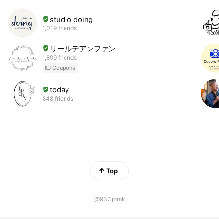
studio doing
1,019 friends
リールデアンファン
1,899 friends
Coupons
today
848 friends
Top
@937ljomk