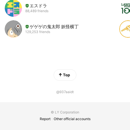
エスドラ
88,489 friends
ゲゲゲの鬼太郎 妖怪横丁
129,253 friends
Top
@937aaidt
© LY Corporation
Report
Other official accounts