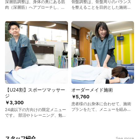
深層筋調整は、身体の奥にある筋
骨盤調整は、骨盤周りのバランス
肉（深層筋）へアプローチし、バ
を整えることを目的とした施術で
ランスを整えることを目的とした
す。日常生活の姿勢や動作のくせ
手技です。日常生活やスポーツな
によって骨盤の位置が変化する
どで負担がかかると、筋肉が硬く
と、筋肉への負担が増し、全身の
なりやすくなります。この施術で
バランスにも影響を及ぼすことが
は、筋肉の深部までやさしく刺激
あります。この施術では、骨盤ま
を加え、動きやすい状態へ導くこ
わりの筋肉や関節にアプローチ
とを目指します。
し、スムーズな動きをサポートし
ます。
【U24割】スポーツマッサー
オーダーメイド施術
ジ
￥5,760
￥3,300
患者様のお身体に合わせて、施術
プランをたて、メニューを組み合
24歳以下の方向けの限定メニュー
わせてご提案いたします。 ※料金
です。 部活やトレーニング、勉強
は目安です。
による長時間の姿勢などで、筋肉
には知らず知らずのうちに負担が
かかっています。疲れがたまると
筋肉は硬くなり、パフォーマンス
スタッフ紹介
See more