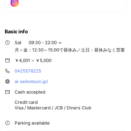
Basic info
Sat
09:30 - 22:00
月～金：12:30～15:00で昼休み／土日：昼休みなく営業
￥4,001 ~ ￥5,000
0425578225
ai-seikotsuin.jp/
Cash accepted
Credit card
Visa / Mastercard / JCB / Diners Club
Parking available