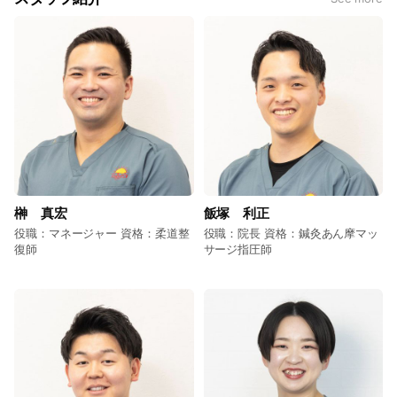
の低下やケガにもつながりやすく
なります。 当院のスポーツマッサ
ージは、身体の奥にある筋肉（深
層筋）までやさしくアプローチ
し、全身のバランスを整える施術
です。強く押される痛みはなく、
深部からじんわりゆるむ感覚が特
徴。筋肉の可動域を広げ、動きや
すい身体へ導きます。 試合前のコ
ンディション調整や、日々のメン
テナンスにもおすすめです。
榊 真宏
飯塚 利正
役職：マネージャー 資格：柔道整
役職：院長 資格：鍼灸あん摩マッ
復師
サージ指圧師