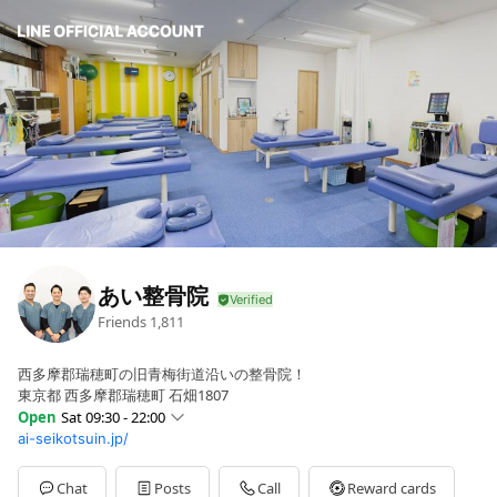
あい整骨院
Friends
1,811
西多摩郡瑞穂町の旧青梅街道沿いの整骨院！
東京都 西多摩郡瑞穂町 石畑1807
Open
Sat 09:30 - 22:00
ai-seikotsuin.jp/
Sun
09:30 - 22:00
Mon
09:30 - 12:30,15:00 - 22:00
Tue
09:30 - 12:30,15:00 - 22:00
Chat
Posts
Call
Reward cards