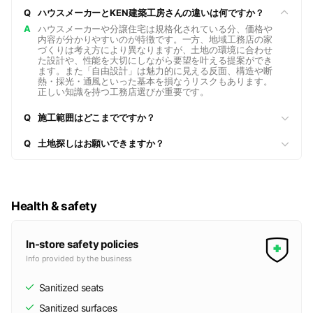
Q
ハウスメーカーとKEN建築工房さんの違いは何ですか？
A
ハウスメーカーや分譲住宅は規格化されている分、価格や
内容が分かりやすいのが特徴です。一方、地域工務店の家
づくりは考え方により異なりますが、土地の環境に合わせ
た設計や、性能を大切にしながら要望を叶える提案ができ
ます。また「自由設計」は魅力的に見える反面、構造や断
熱・採光・通風といった基本を損なうリスクもあります。
正しい知識を持つ工務店選びが重要です。
Q
施工範囲はどこまでですか？
Q
土地探しはお願いできますか？
Health & safety
In-store safety policies
Info provided by the business
Sanitized seats
Sanitized surfaces