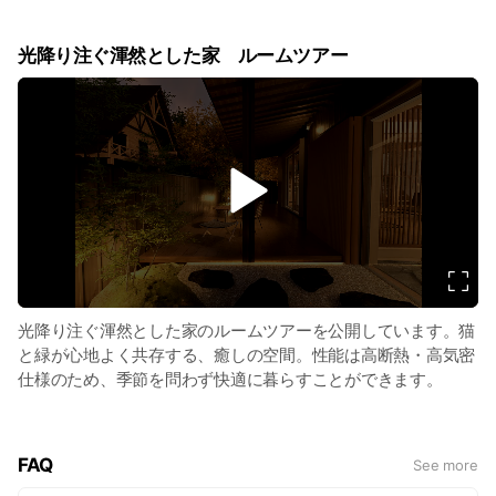
光降り注ぐ渾然とした家 ルームツアー
v
i
d
e
o
光降り注ぐ渾然とした家のルームツアーを公開しています。猫
と緑が心地よく共存する、癒しの空間。性能は高断熱・高気密
仕様のため、季節を問わず快適に暮らすことができます。
FAQ
See more