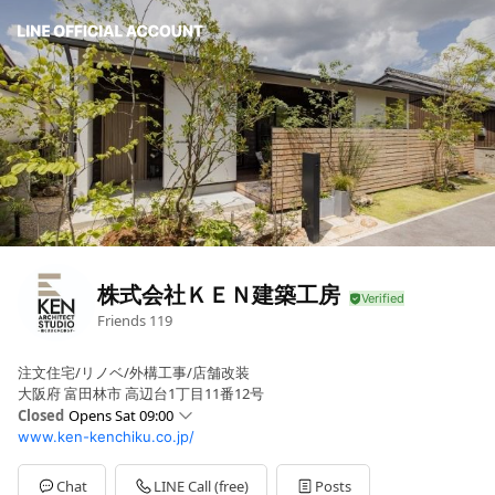
株式会社ＫＥＮ建築工房
Friends
119
注文住宅/リノベ/外構工事/店舗改装
大阪府 富田林市 高辺台1丁目11番12号
Closed
Opens Sat 09:00
www.ken-kenchiku.co.jp/
Sun
Closed
Mon
09:00 - 18:00
Tue
09:00 - 18:00
Chat
LINE Call (free)
Posts