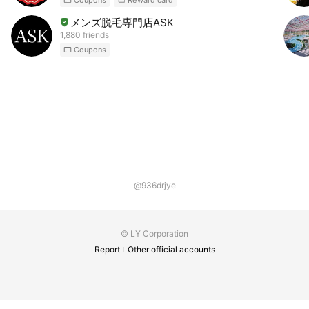
メンズ脱毛専門店ASK
1,880 friends
Coupons
@936drjye
© LY Corporation
Report
Other official accounts