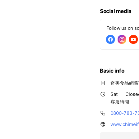
c
e
Social media
Follow us on so
Basic info
奇美食品網路
Sat
Close
客服時間
0800-783-7
www.chimeif