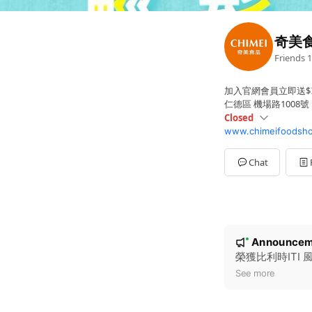
奇美
Friends
1
加入官網會員立即送$𝟭
仁德區 機場路1008號
Closed
www.chimeifoodsho
Sun
Closed
Mon
08:00 - 18:00
Tue
08:00 - 18:00
Chat
Wed
08:00 - 18:00
Thu
08:00 - 18:00
Fri
08:00 - 18:00
Sat
Closed
客服時間
N
Announcem
New
o
榮獲比利時ITI
t
See more
i