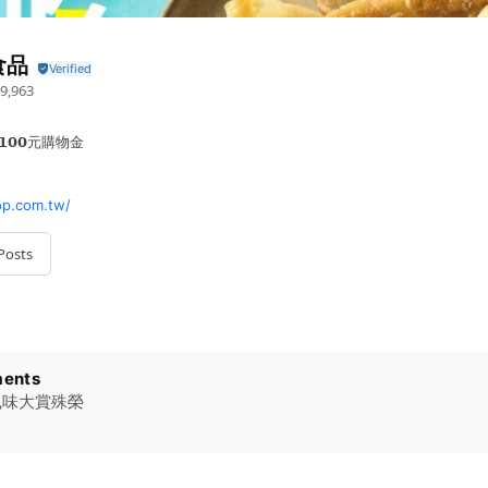
食品
9,963
𝟬𝟬元購物金
p.com.tw/
Posts
ents
 風味大賞殊榮