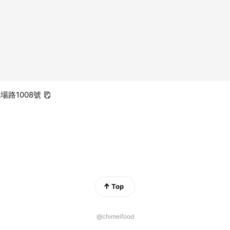
機場路1008號
Top
@chimeifood