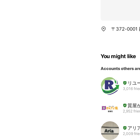
〒372-000
You might like
Accounts others ar
リユ
3,016 fri
質屋
2,952 fri
アリ
2,009 fri