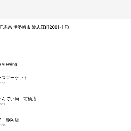
1 群馬県 伊勢崎市 波志江町2081-1
e viewing
ースマーケット
ends
かんてい局 前橋店
ends
ア 静岡店
ends