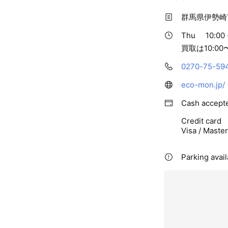
群馬県伊勢崎
Thu
10:00 
買取は10:0
0270-75-59
eco-mon.jp/
Cash accept
Credit card
Visa / Maste
Parking avail