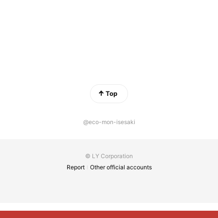
Top
@eco-mon-isesaki
© LY Corporation
Report
Other official accounts