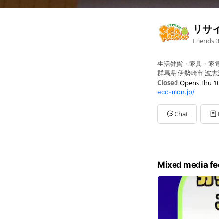
リサ
Friends
3
生活雑貨・家具・家
群馬県 伊勢崎市 波志江
Closed
Opens Thu 10
eco-mon.jp/
Sun
10:10 - 19:00
Mon
10:00 - 19:00
Tue
Closed
Chat
Wed
10:00 - 19:00
Thu
10:00 - 19:00
Fri
10:00 - 19:00
Sat
10:00 - 19:00
買取は10:00〜18:
Mixed media fe