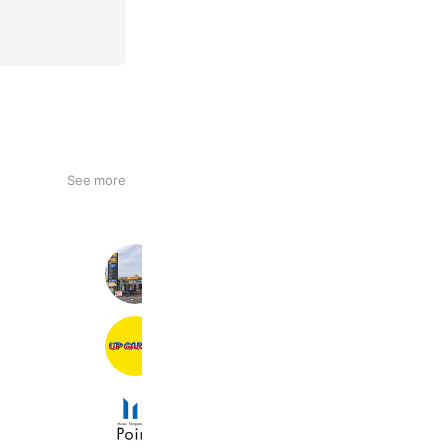
See more
株式会社松島自動車
3,478 friends
Coupons
Reward card
アップガレージ群馬伊勢崎店
4,041 friends
三井ショッピングパークポイント
4,747,830 friends