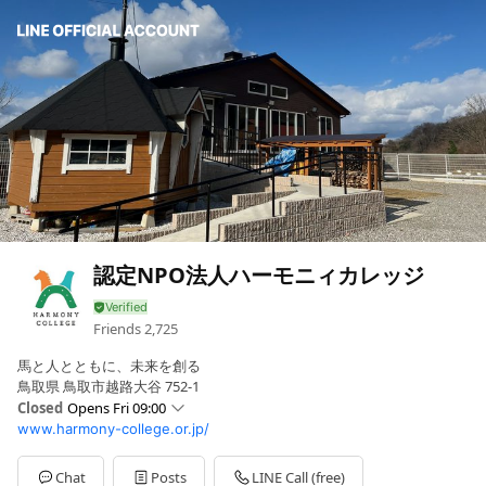
認定NPO法人ハーモニィカレッジ
Friends
2,725
馬と人とともに、未来を創る
鳥取県 鳥取市越路大谷 752-1
Closed
Opens Fri 09:00
www.harmony-college.or.jp/
Sun
09:00 - 18:00
Mon
09:00 - 18:00
Tue
09:00 - 18:00
Chat
Posts
LINE Call (free)