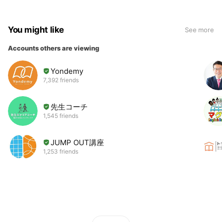
You might like
See more
Accounts others are viewing
Yondemy
7,392 friends
先生コーチ
1,545 friends
JUMP OUT講座
1,253 friends