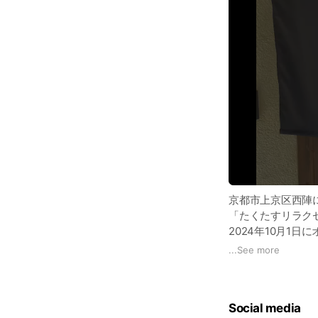
京都市上京区西陣
「たくたすリラク
2024年10月1
を癒し、コリや痛
...
See more
提供サービス
Social media
もみほぐし