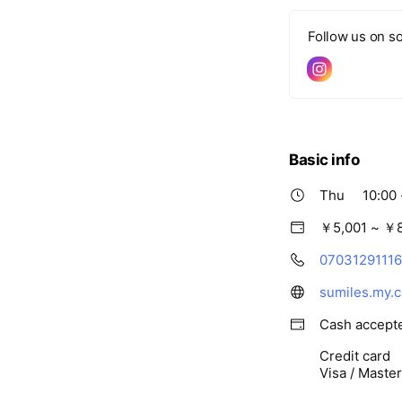
筋肉の緊張をほぐ
Follow us on so
ドライヘッドスパ
頭皮のマッサージ
ストレッチ
柔軟性を向上させ
Basic info
コンセプト
Thu
10:00 
「治療×癒しの空
￥5,001 ~ ￥
をコンセプトに掲
07031291116
資格取得を目指し
施術で、心身とも
sumiles.my.c
Cash accept
こんな方に…
Credit card
- 日頃の疲れを癒
Visa / Maste
- コリや痛みから