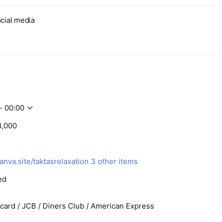
し、血行を促進することで、身体全体のリフレッシュを図ります。
cial media
を通じて、ストレスを軽減し、リラックス効果を高めます。
、身体のバランスを整えることで、日常生活の動きをスムーズにし
- 00:00
間」
8,000
げ、柔道整復師、あん摩マッサージ指圧師、鍼灸師、理学療法士と
ている学生が皆様のお身体をケアさせていただきます。治療と癒し
にリフレッシュできる時間を提供いたします。
anva.site/taktasrelaxation
3 other items
ed
したい方
rcard / JCB / Diners Club / American Express
解放されたい方