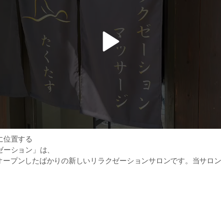
v
i
d
e
o
に位置する
ゼーション」は、
日にオープンしたばかりの新しいリラクゼーションサロンです。当サロ
みから解放されるための多彩なサービスを提供しています。