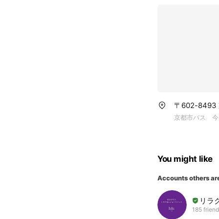
- 体がダル重いと
etc.
メッセージ
「たくたすリラク
お客様の健康と癒
騒から離れ、心身
〒602-849
京都市バス 今
You might like
Accounts others ar
リラク
185 frien