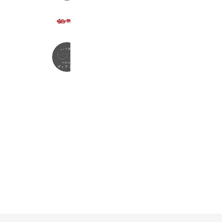
ジョリーパスタ山科店
417 friends
メンズ脱毛ヴィアンス
242 friends
Coupons
Reward card