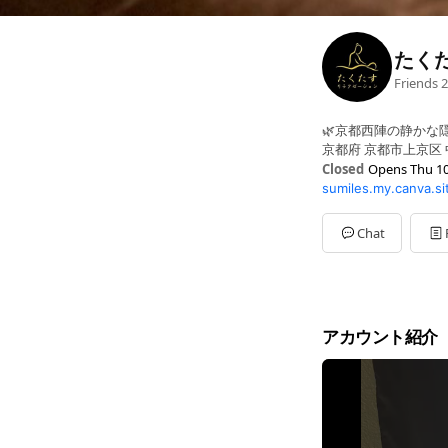
たく
Friends
2
🌿京都西陣の静かな隠
京都府 京都市上京区 中
Closed
Opens Thu 10
sumiles.my.canva.si
Sun
10:00 - 00:00
Mon
10:00 - 00:00
Tue
10:00 - 00:00
Chat
Wed
10:00 - 00:00
Thu
10:00 - 00:00
Fri
10:00 - 00:00
Sat
10:00 - 00:00
アカウント紹介