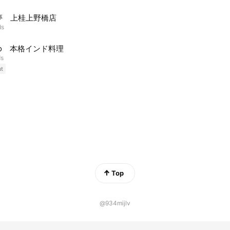
夢 上桂上野橋店
ds
igo 本格インド料理
ds
ut
Top
@934mijlv