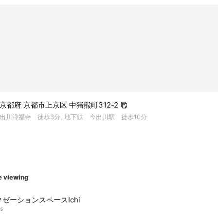
感じる方
ゼーション」では、
しを第一に考え、心地よい空間で最高のリラクゼーション体験を提
ともにリフレッシュできるひとときをお過ごしください。
3 京都府 京都市上京区 中猪熊町312-2
出川浄福寺 徒歩3分, 地下鉄 今出川駅 徒歩10分
e viewing
ゼーションスペースIchi
ds