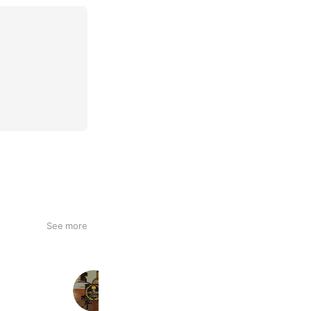
供します。日常の喧
See more
お酒の美術館ＢｉＶｉ二条店
1,139 friends