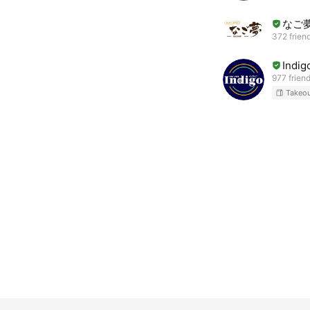
なご
372 frien
Ind
977 frien
Takeo