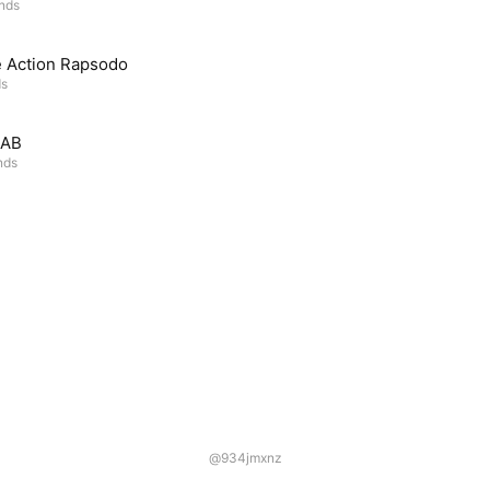
ends
 Action Rapsodo
ds
AB
nds
@934jmxnz