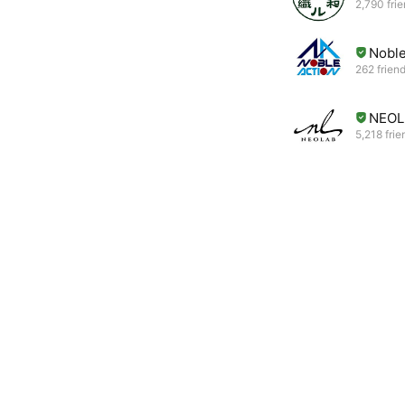
2,790 fri
Noble
262 frien
NEOL
5,218 frie