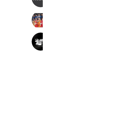
6,361 friends
RG Japan 公式 特別販売用
5,405 friends
R-GRACE BASEBALL
3,797 friends