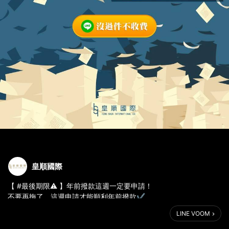
皇順國際
【 #最後期限⚠️ 】年前撥款這週一定要申請！
不要再拖了，這週申請才能順利年前撥款✔
快來找皇順申請年前資金，沒過件不收費🙌
LINE VOOM
#房屋二胎貸款：靈活運用資產，貸款額度無上限。