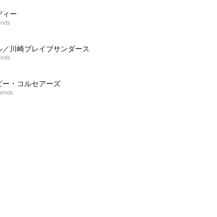
ディー
ends
ル／川崎ブレイブサンダース
ends
ビー・コルセアーズ
iends