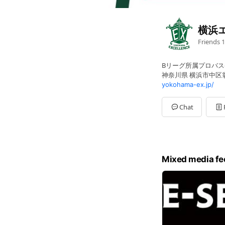
横浜
Friends
1
Bリーグ所属プロバ
神奈川県 横浜市中区翁
yokohama-ex.jp/
Chat
Mixed media fe