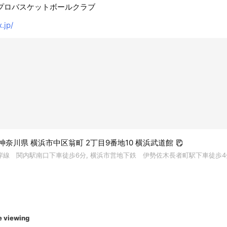
プロバスケットボールクラブ
.jp/
28 神奈川県 横浜市中区翁町 2丁目9番地10 横浜武道館
根岸線 関内駅南口下車徒歩6分, 横浜市営地下鉄 伊勢佐木長者町駅下車徒歩4
e viewing