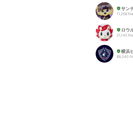
サン
11,258 fri
ロウ
21,145 fri
横浜
88,340 fr