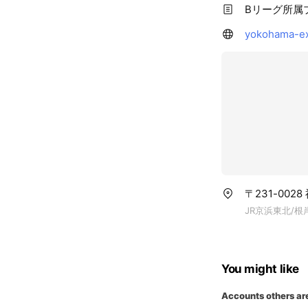
Bリーグ所属
yokohama-ex
〒231-00
JR京浜東北/
You might like
Accounts others ar