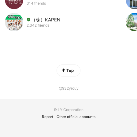
314 friends
（株）KAPEN
2,342 friends
Top
@932yrouy
© LY Corporation
Report
Other official accounts