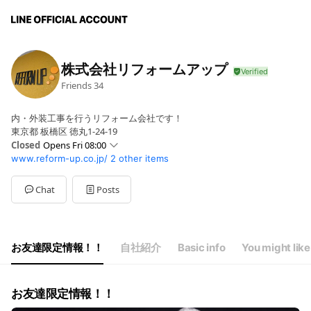
株式会社リフォームアップ
Friends
34
内・外装工事を行うリフォーム会社です！
東京都 板橋区 徳丸1-24-19
Closed
Opens Fri 08:00
www.reform-up.co.jp/
2 other items
Sun
Closed
Mon
08:00 - 17:00
Tue
08:00 - 17:00
Chat
Posts
Wed
08:00 - 17:00
Thu
08:00 - 17:00
Fri
08:00 - 17:00
Sat
08:00 - 17:00
お友達限定情報！！
自社紹介
Basic info
You might like
GW休業は5/3（日）～5/6（水）となります。
お友達限定情報！！