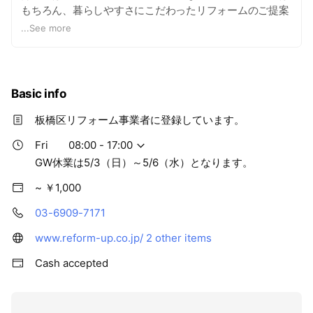
もちろん、暮らしやすさにこだわったリフォームのご提案
を致します。
...
See more
また、地震への心配や備えから木造耐震診断への需要が高
まっている背景もあり、耐震診断・改修もご提案いたしま
す。
Basic info
弊社はもともと、戸建てやマンション、商業施設、公共施
設の改修工事を専門として行ってきました。
板橋区リフォーム事業者に登録しています。
建物の防水工事や外壁塗装工事も得意としていますので、
Fri
08:00 - 17:00
お気軽にご相談ください！
GW休業は5/3（日）～5/6（水）となります。
大切なご自宅でより一層暮らしやすく、長くお住い頂ける
~ ￥1,000
お手伝いをさせてください✨
03-6909-7171
板橋区のリフォーム事業者に登録しています。
www.reform-up.co.jp/
2 other items
https://www.city.itabashi.tokyo.jp/tetsuduki/sumai/souda
n/jigyousha/1036467.html
Cash accepted
実績も多数あります。