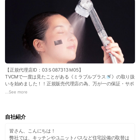
【正規代理店ID：03Ｓ087313Ｍ05】
TVCMで一度は見たことがある《ミラブルプラス🚿》の取り扱
いを始めました！！正規販売代理店の為、万が一の保証・サポ
ート体制は万全です✨価格・保証についての詳細は、ぜひお
...
See more
気軽にお問合せ下さい！
ミラブルに新商品が発表されました。その名も《ミラブル
自社紹介
zero》
https://i-feel-science.com/mirable-zero/
皆さん、こんにちは！
お取り扱いしていますので気になる方はご連絡ください。
弊社では、キッチンやユニットバスなど住宅設備の取替は