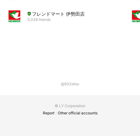
フレンドマート 伊勢田店
3,038 friends
@932xllso
© LY Corporation
Report
Other official accounts