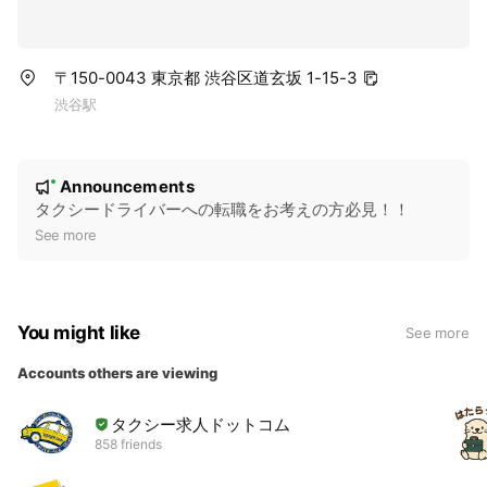
〒150-0043 東京都 渋谷区道玄坂 1-15-3
渋谷駅
N
Announcements
New
o
タクシードライバーへの転職をお考えの方必見！！
t
See more
i
c
e
You might like
See more
Accounts others are viewing
タクシー求人ドットコム
858 friends