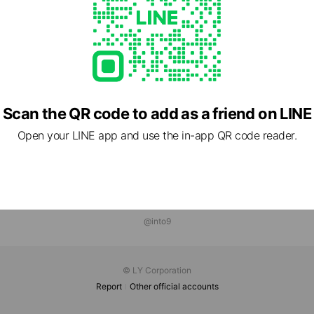
ては【9タイプ診断（無料）】⬇️
Rz5A6x
Scan the QR code to add as a friend on LINE
Open your LINE app and use the in-app QR code reader.
@into9
© LY Corporation
Report
Other official accounts