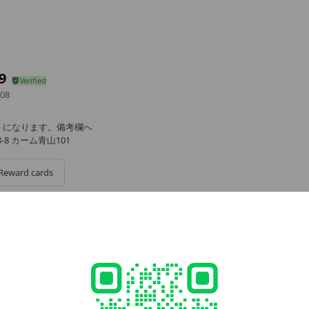
9
08
トになります。備考欄へ
-8 カーム青山101
Reward cards
ウントになります。
験レッスンは【INTO9表参道店アカウント】⬇️
z8ix1