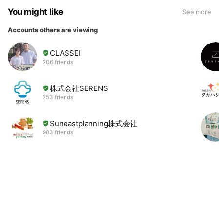
You might like
See more
Accounts others are viewing
CLASSEI
206 friends
株式会社SERENS
253 friends
Suneastplanning株式会社
983 friends