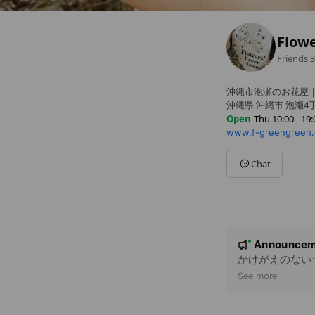
Flowe
Friends
3
沖縄市泡瀬のお花屋｜
沖縄県 沖縄市 泡瀬4丁目
Open
Thu 10:00 - 19:
www.f-greengreen
Sun
Closed
Mon
10:00 - 19:00
Tue
10:00 - 19:00
Chat
Wed
10:00 - 19:00
Thu
10:00 - 19:00
Fri
10:00 - 19:00
Sat
10:00 - 19:00
N
Announcem
New
o
かけがえのない
t
See more
i