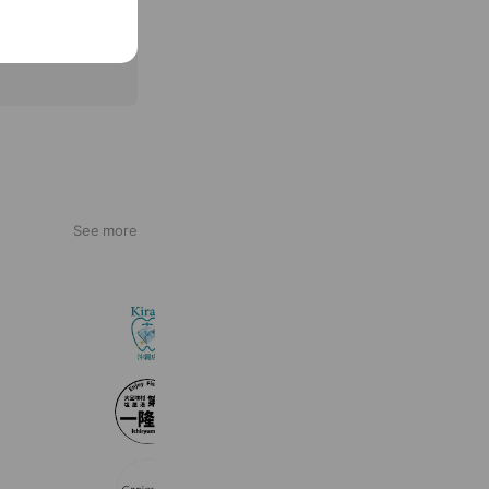
See more
ホワイトニングサロンKiratt 沖縄店
1,183 friends
Coupons
Reward card
第３一隆丸
722 friends
セルフ写真館 【Genigraph】