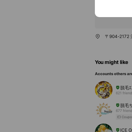
〒904-217
You might like
Accounts others ar
脱毛ｴｽ
621 frien
脱毛サ
677 frien
Coupo
ICE O