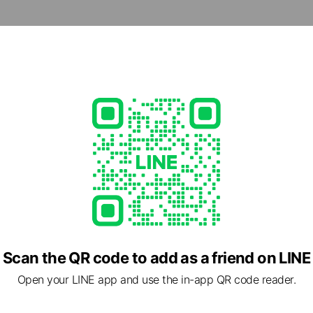
cial media
となら何でもご相談ください ／
- 19:00
green.com/
Scan the QR code to add as a friend on LINE
Open your LINE app and use the in-app QR code reader.