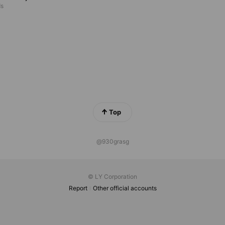
ds
Top
@930grasg
© LY Corporation
Report
Other official accounts