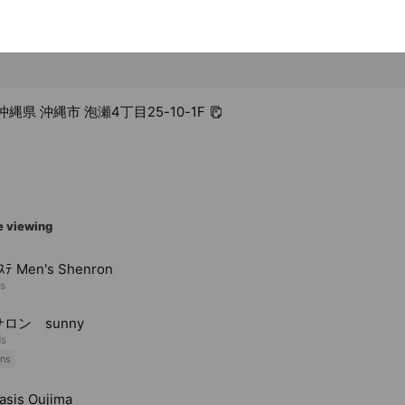
2 沖縄県 沖縄市 泡瀬4丁目25-10-1F
e viewing
ﾃ Men's Shenron
ds
ロン sunny
ds
ns
asis Oujima