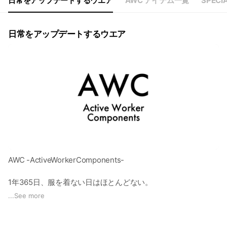
日常をアップデートするウエア
AWC アイテム一覧
SPECI
日常をアップデートするウエア
AWC -ActiveWorkerComponents-
1年365日、服を着ない日はほとんどない。
仕事でも遊びでも、私たちは毎日悩んで服を纏う。
...
See more
おしゃれと手間はトレードオフ。
そんなの当たり前だと思ってた。