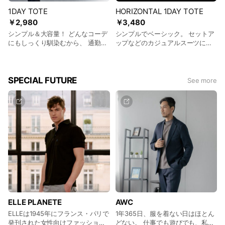
1DAY TOTE
HORIZONTAL 1DAY TOTE
￥2,980
￥3,480
シンプル＆大容量！ どんなコーデ
シンプルでベーシック。 セットア
にもしっくり馴染むから、 通勤・
ップなどのカジュアルスーツに合
通学・デイリー、ジムバック、マ
わせるのに最適な素材感・デザイ
ザーズバックなど、 いろんなシー
ン。 ガシガシ使えるタフな素材
ンでガシガシ使える肩掛け縦型ト
「ポリオックスフォード織」 大容
ートバック！
量のメインルームの他に 内側には
SPECIAL FUTURE
See more
メッシュポケット・小物ポケット
２個・ファスナーポケット。 計５
つのポケットを配置。 外側にはA4
サイズがすっぽり入るファスナー
ポケットとマジックテープポケッ
ト。 更に簡易的なペットボトルホ
ルダーも両脇に配置。
ELLE PLANETE
AWC
ELLEは1945年にフランス・パリで
1年365日、服を着ない日はほとん
発刊された女性向けファッション
どない。 仕事でも遊びでも、私た