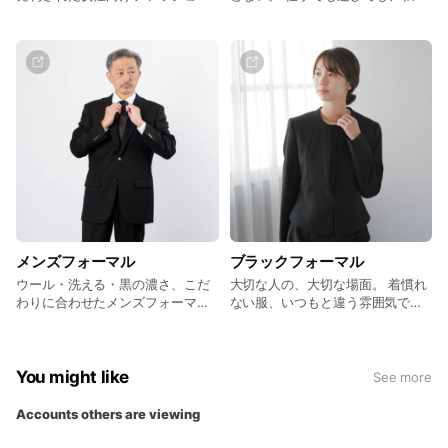
雑誌に始まり、 現在ファッション
ちは毎日悩んで服を纏う。 おしゃ
からライフスタイルまで 提案する
れと手間はトレードオフ。 そんな
ブランドとして世界で展開されて
の当たり前だと思ってた。 AWCは
います。 ELLE PLANETEは その
そんな常識を覆すことを目標に、
ELLEのDNAを受け継ぎ、 シック
いつ、どこで、だれが着ても、最
＆カジュアル、ベーシック＆トレ
高のパフォーマンスが発揮できる
ンディなど 相反するスタイルをミ
アイテムを創って行きます。 新し
ックスし、 さりげないディティー
い時代には、新しい服(ウエア)
ルで 「今らしい」フレンチスタイ
を。 毎日をアップデートするウエ
ルを表現した コレクションを提案
ア
します。 仕事からプライベートま
で、 アクティブに行動する全ての
男性に。
メンズフォーマル
ブラックフォーマル
ウール・洗える・黒の濃さ、こだ
大切な人の、大切な場面。 着慣れ
わりに合わせたメンズフォーマル
ない服、いつもと違う雰囲気でも
コーナー
何も気にせず、目の前の事に向き
合える。 そんな大切なときに凛と
した気持ちで着ることのできるこ
だわりのブラックフォーマルを。
You might like
See more
Accounts others are viewing