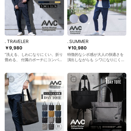
. TRAVELER
. SUMMER
￥9,980
￥10,980
”洗える、しわになりにくい、折り
特徴的なシボ感が大人の快適さを
畳める、 付属のポーチにコンパク
演出しながらも シワになりにくい
トに収納可能。 そのままポーチご
特徴により長時間着用しても清潔
と、洗濯機で洗える高機能性。 イ
感を維持してくれる リラックス感
ージーケアに特化したトラベラー
ときちんと感が両立できるシアサ
セットアップ。
ッカーのセットアップ