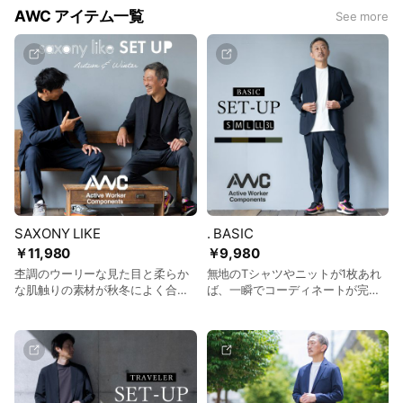
AWC アイテム一覧
See more
AWCはそんな常識を覆すことを目標に、いつ、どこで、だれが
着ても、
最高のパフォーマンスが発揮できるアイテムを創って行きま
す。
新しい時代には、新しい服(ウエア)を。
毎日をアップデートするウエア
AWC -ActiveWorkerComponents-
SAXONY LIKE
. BASIC
￥11,980
￥9,980
杢調のウーリーな見た目と柔らか
無地のTシャツやニットが1枚あれ
な肌触りの素材が秋冬によく合
ば、一瞬でコーディネートが完成
う、サキソニーセットアップ。 ス
します。インナーとシューズを変
トレッチ性が高く、ニットのよう
えるだけで、ビジネスでもプライ
な動きやすい伸縮性。きちんと感
ベート、どちらでもお気軽にご利
がありながらも、リラックス感も
用いただけます。
両立する毎日着たくなるラクな着
心地。