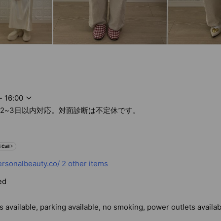
- 16:00
問は2~3日以内対応。対面診断は不定休です。
 Call
sonalbeauty.co/
2 other items
ed
 available, parking available, no smoking, power outlets availab