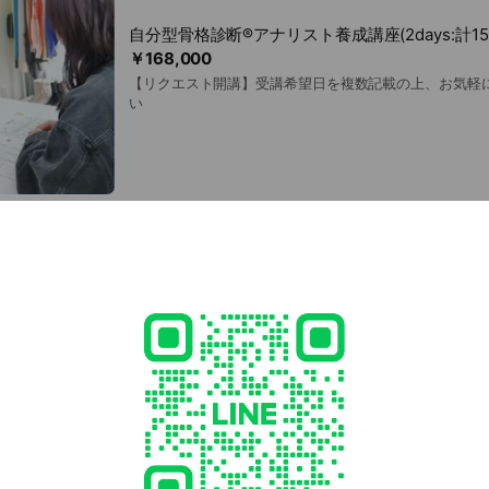
自分型骨格診断®アナリスト養成講座(2days:計15
￥168,000
【リクエスト開講】受講希望日を複数記載の上、お気軽
い
ed