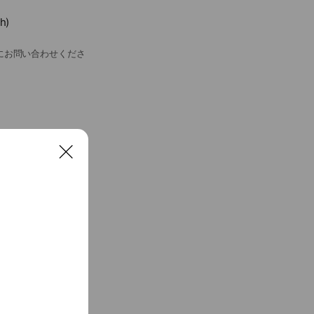
h)
にお問い合わせくださ
C
See more
l
o
s
e