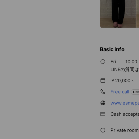
Basic info
Fri
10:00 
LINEの質
￥20,000 ~
Free call
LINE
www.esmeper
Cash accept
Private rooms