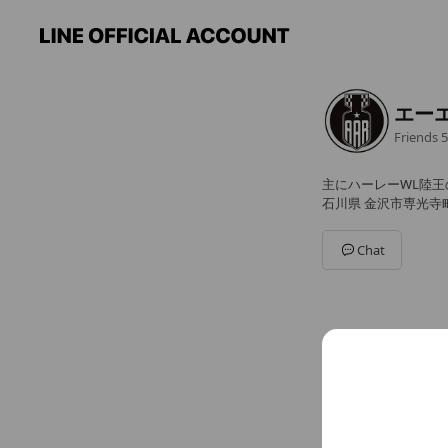
エー
Friends
5
主にハーレーWL陸
石川県 金沢市専光寺町ワ
Chat
You might like
Accounts others ar
ガッ