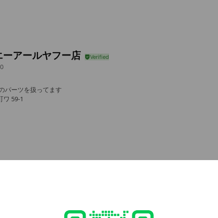
エーアールヤフー店
0
王のパーツを扱ってます
 59-1
e viewing
ツクローム