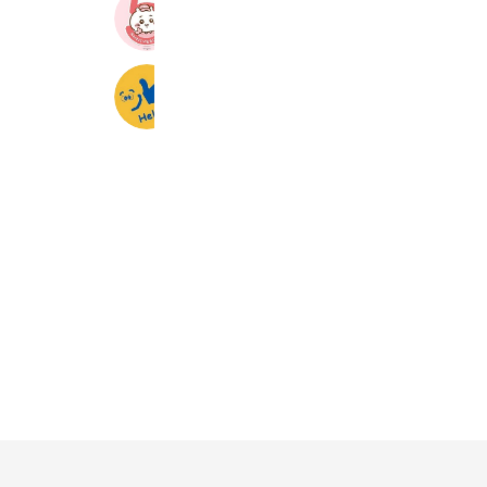
ちいかわマーケット
5,917,246 friends
【採用】カール英会話グループ
551 friends