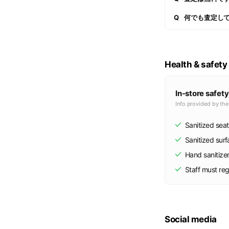
Q
何でも査定し
Health & safety
In-store safety
Info provided by th
Sanitized seat
Sanitized sur
Hand sanitize
Staff must re
Social media