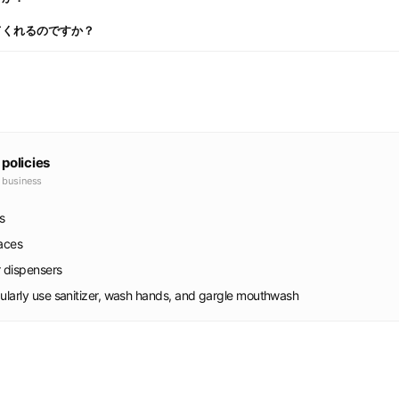
てくれるのですか？
 policies
e business
s
faces
r dispensers
gularly use sanitizer, wash hands, and gargle mouthwash