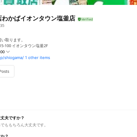
店わかばイオンタウン塩釜店
35
買い取ります。
5-100 イオンタウン塩釜2F
:00
op/shiogama/
1 other items
Posts
大丈夫ですか？
みでももちろん大丈夫です。
すか？