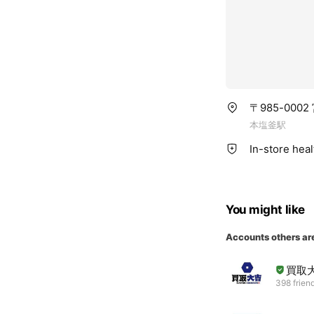
〒985-000
本塩釜駅
In-store hea
You might like
Accounts others ar
買取
398 frien