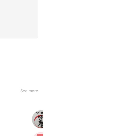
See more
味のまんぷく
601 friends
Takeout