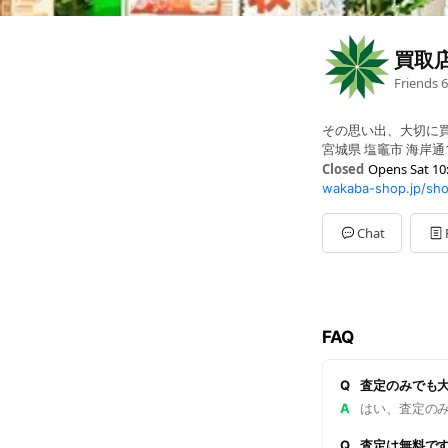
買取
Friends
6
その思い出、大切に
宮城県 塩竈市 海岸通1
Closed
Opens Sat 10
wakaba-shop.jp/sh
Sun
10:00 - 19:00
Mon
10:00 - 19:00
Tue
10:00 - 19:00
Chat
Wed
10:00 - 19:00
Thu
10:00 - 19:00
Fri
10:00 - 19:00
Sat
10:00 - 19:00
定休日：年末年始
FAQ
Q
査定のみでも
A
はい、査定の
Q
査定は無料で