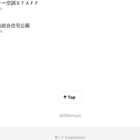
ケー空調ＳＴＡＦＦ
ds
島総合住宅公園
ds
Top
@928nmups
© LY Corporation