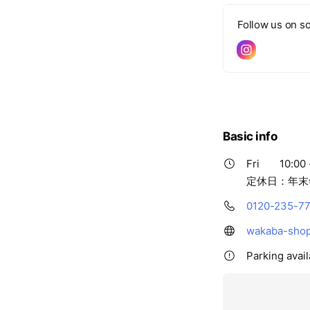
Follow us on so
Basic info
Fri
10:00 
定休日：年末
0120-235-7
wakaba-shop
Parking avai