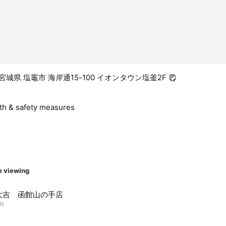
2 宮城県 塩竈市 海岸通15-100 イオンタウン塩釜2F
lth & safety measures
e viewing
大吉 函館山の手店
ds