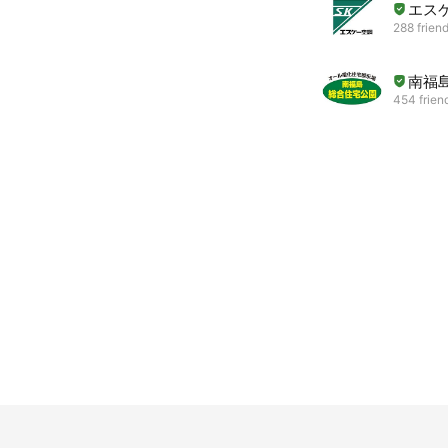
エス
288 frien
南福
454 frien