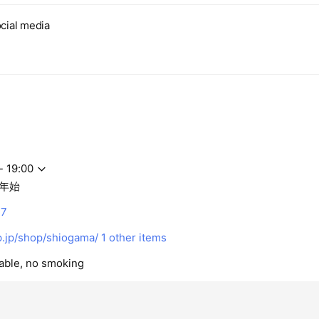
cial media
- 19:00
年始
77
.jp/shop/shiogama/
1 other items
lable, no smoking