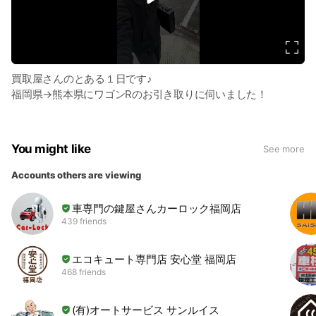
d
e
o
買取屋さんのとある１日です♪
福岡県→熊本県にワゴンRのお引き取りに伺いました！
You might like
See more
Accounts others are viewing
車専門の鍵屋さんカーロック福岡店
439 friends
エコキュート専門店 安心堂 福岡店
468 friends
(有)オートサービス サンルイス