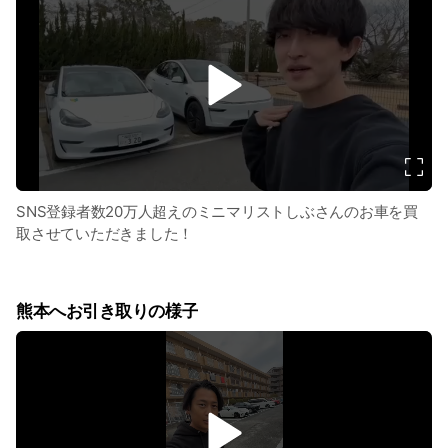
v
i
d
e
o
SNS登録者数20万人超えのミニマリストしぶさんのお車を買
取させていただきました！
熊本へお引き取りの様子
v
i