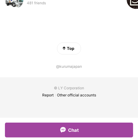
481 friends
Top
@kurumajapan
© LY Corporation
Report
Other official accounts
Chat