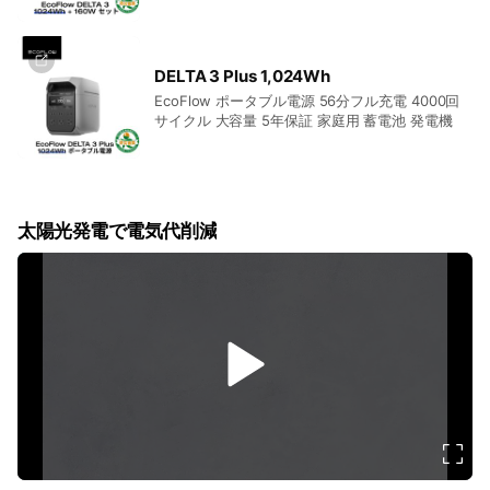
光発電 急速充電 キャンプ 停電 防災グッズ 台風
節電
DELTA 3 Plus 1,024Wh
EcoFlow ポータブル電源 56分フル充電 4000回
サイクル 大容量 5年保証 家庭用 蓄電池 発電機
太陽光発電で電気代削減
v
i
d
e
o