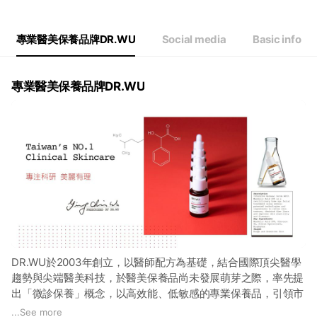
專業醫美保養品牌DR.WU
Social media
Basic info
專業醫美保養品牌DR.WU
DR.WU於2003年創立，以醫師配方為基礎，結合國際頂尖醫學
趨勢與尖端醫美科技，於醫美保養品尚未發展萌芽之際，率先提
出「微診保養」概念，以高效能、低敏感的專業保養品，引領市
場風潮，成為台灣醫美保養市場先驅。
...
See more