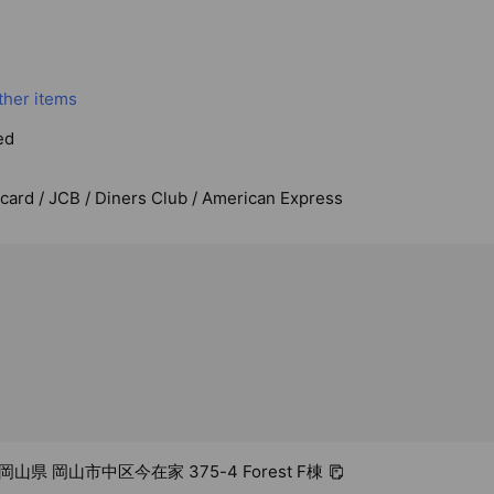
3
ther items
ed
rcard / JCB / Diners Club / American Express
 岡山県 岡山市中区今在家 375-4 Forest F棟