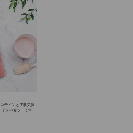
プロテインと美肌美髪
テインのセットです。
せることで日毎にカス
 おすすめの飲み方：