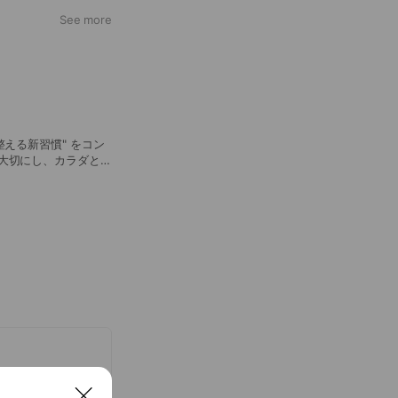
グ：朝食の代わり、間
See more
ソイプロテイン / ス
飲み方：燃焼系プロテイ
スプーン1杯 ■美
むタイミング：朝食の
方：燃焼系プロテイン
プーン1杯 ■製造
川県仲多度郡まんのう町
える新習慣" をコン
大切にし、カラダと心
合 乳酸菌生産物質配
成分配合 毎日のバスタ
。 天然ラベンダーの
アを心から楽しんでく
ミツ、クズ根エキス、
ンジン根エキス、シク
ら入浴してください。
相談の上、使用してく
抜け(白斑等)や黒ずみ
相談してください。そ
食べられません。万