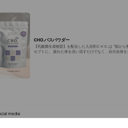
エット中の方、ま
していないorしない日 飲むタイミン
される「ビタミン１１種類・ミネラル
食代わり おすすめの飲み方：美容専用
分」も同時に摂取できるため、ただた
プーン２杯 ■美容&ダイエット目的で運動した日 飲むタイ
ではなく、更なる美容効果を期待する
ミング：運動30分前後 おすすめの
ンスプーン１杯＋美容専用ソイプロテイン
るため、朝の置き換えにピッタリで
容&ダイエット目的で運動した日 飲
代わり、間食代わり おすすめの飲み
「ダイエット」「美容効果」を期待で
CHO.バスパウダー
スプーン１杯＋美容専用ソイプロテインス
ている方の場合は運動後のたんぱく
所「国内製造」 有限会社 味源 香
【乳酸菌生産物質】を配合した入浴剤ＣＨＯ.は "肌から整
しても摂取していただけます。 ま
宮田1019-16
セプトに、 疲れた体を洗い流すだけでなく、自分自身を
」に徹底的にこだわり、甘すぎないチ
のケアを楽しむ時間を皆様へお届けします。 潤う・整う・温まる こだわりの6
ンと思えない美味しさ」を実現しまし
つの成分を配合 はちみつパウダー配合 天然植物エキス配
もなく、ダマにならない特別な製法で
合 天然ラベンダー精油 カワラヨモギ花エキス配合 温泉
でお子様にも美味しく飲んでいただけ
イムが、あなた自身を大切にする時間へと変えてくれます
香りとほどよい温かさに包まれながら、自分のためのケ
覧（1食20gあた
ださい。 ■内容量 １袋500g（16回分) ■成分内容 硫酸Na、デキストリン、酸
化チタン、乳酸桿菌／豆乳発酵液、ラベンダー油、ハチ
g 「ビタミン成分」 ビタ
カワラヨモギ花エキス、シャクヤク根エキス、オタネニ
ビタミンB1・・・0.9mg ビタミン
ロデキストリン、水、 BG、シリカ、香料 ■ご使用方法 浴槽のお湯(約200ℓ)に
タミンB6・・・0.9mg ビタミン
付属のスプーン1杯(約30g)入れて、 よくかき混ぜてか
タミンC・・・73.3mg ビタミン
■注意事項 皮フあるいは体質に異常がある場合は医師に
ミンE・・・4.2mg ナイアシン・・・
cial media
ださい。 使用中または使用後、赤み、かゆみ、刺激、色
・・3.9mg 葉酸・・・203μg 「ミ
等の異常が現れた場合は使用を中止し、皮フ科専門医へ
ウム・・・30mg マグネシウム・・・
のまま使用を続けると悪化することがあります。 本品は
ュコラーゲ