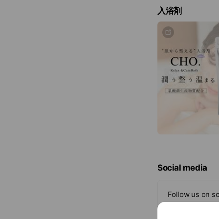
整える効果が期待できます。 さらにダイ
入浴剤
た年齢と共に必要と
成分・コラーゲン成
んぱく質を摂取だけ
ことがでできます。 「1食77Kcal」と低カロリーなのに満腹
感、満足感を得られ
す。 運動が苦手、運動をしていないという方でも、朝を置
き換えにすることで
きます。 運動をされ
質、栄養成分の補充と
た、続けやすい「味
ョコ味で「プロテイ
た。 大豆独特の臭み
製造しておりますの
ます。 ■味 やさしいチョコ風味（人工甘味料不使用） ■
内容量 １袋500g（24食分） ■栄養成分一
り） 大豆たんぱく質50% たんぱく質・・・9.1g 脂
質・・・0.8g 炭水化物・・・8.3
ミンA・・・616μg 
Social media
B2・・・0.9mg ビ
B12・・・1.9μg ビ
D・・・4.0μg ビタ
Follow us on so
8.7mg パントテン酸・
ネラル成分」 カルシ
25mg 鉄分・・・3.5mg 「美容成分」 フィッシ