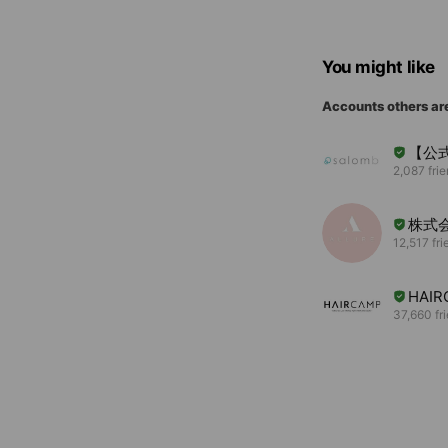
You might like
Accounts others ar
【公式
2,087 fri
株式会
12,517 fri
HAI
37,660 fr