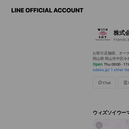
株式会
Friends
3
お取引店舗様、オーナ
岡山県 岡山市中区今在家 3
Open
Thu 09:00 - 17:
odeko.jp/
1 other i
Sun
Closed
Mon
09:00 - 17:00
Tue
09:00 - 17:00
Chat
Wed
09:00 - 17:00
Thu
09:00 - 17:00
Fri
09:00 - 17:00
Sat
Closed
ウィズソイウー