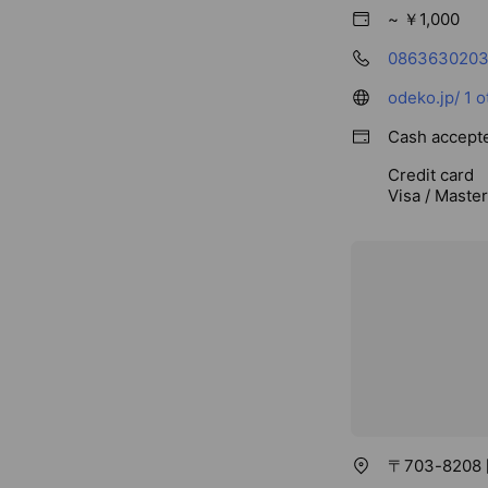
~ ￥1,000
086363020
odeko.jp/
1 o
Cash accept
Credit card
Visa / Maste
〒703-8208