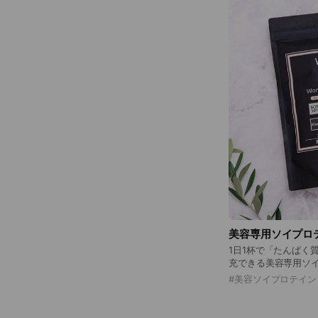
美容専用ソイプロ
1日1杯で「たんぱく
充できる美容専用ソイプロテイン。 「WI
Protein」は大豆
#
美容ソイプロテイン
栄養成分と美容成分
す。 ソイプロテインの原料である大豆たんぱく質はダイエ
ット効果や美肌・美