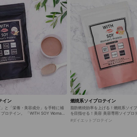
テイン
燃焼系ソイプロテイン
質」と「栄養・美容成分」を手軽に補
脂肪燃焼効率を上げる！燃焼系ソイ
TH SOY Woman’s
を目指せる！美容 美容専用ソイプロ
たんぱく質を主成分に加え、女性に必要な
２種類のソイプロテインを飲み合わ
#
ダイエットプロテイン
が同時に摂取できるソイプロテインで
タマイズすることもできます！ ■ダイエット目的で運動し
た日 飲むタイミング：運動30分前後
髪効果、さらにはホルモンバランスを
燃焼系プロテイン / スプーン２杯 ■ダイエット目的で運動