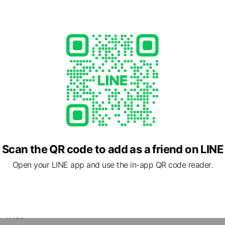
一、大量に飲み込んだときは水を飲ませる等の処置を行
乳酸菌（乳
ださい。 入浴以外の用途には使用しないでください。 2
燥粉末） ■製造所「国内製造」 有限会社 味源
ノキや大理石などの特殊な浴槽には使用しないでください
に付着すると変色する恐れがありますので注意してくださ
恐れがありますので、本品を直接浴槽に付着させないで
を入れた湯を長時間放置しないでください。 使用後は浴
ー等を水でよく洗い流してください。 残り湯を洗濯に使
商品の特性上、粉の色が変わることがあります、使用上問
量はどのくらいですか？
供や認知症の方の手の届かないところに保管してください
取量は18〜64歳の男性は65g、18〜64歳の女性は50gですが食事でもたん
直射日光の当たる場所には保管しないでください。 まれ
りますが、品質に問題はありません。 開封後はお早めに
均で1日付属スプーン2杯（20g）多くて4杯（40g）までを目安として摂取
■製造販売元 株式会社SASAKO薬粧 東京都文京区関口1-
6F
合、飲むタイミングはいつがいいですか？
的の場合、飲むタイミングはいつがいいですか？
Scan the QR code to add as a friend on LINE
Open your LINE app and use the in-app QR code reader.
KO
- 17:00