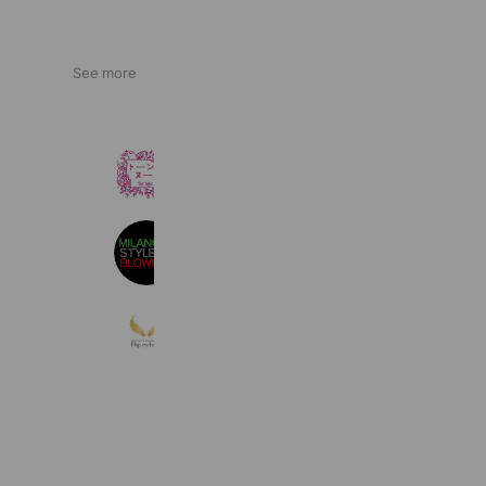
See more
Re:ageトーンヌール
847 friends
次世代アイブロウ：MSB
1,569 friends
まつげ商材 FLAP EYELASHES
2,809 friends