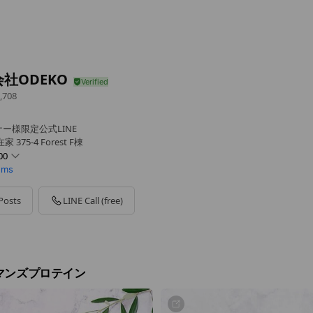
社ODEKO
,708
ー様限定公式LINE
75-4 Forest F棟
00
tems
Posts
LINE Call (free)
マンズプロテイン