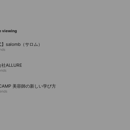
e viewing
】salomb（サロム）
ends
社ALLURE
ends
RCAMP 美容師の新しい学び方
iends