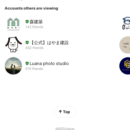
Accounts others are viewing
森建築
142 friends
【公式】はやま建設
462 friends
Luana photo studio
519 friends
Top
@925zlguw