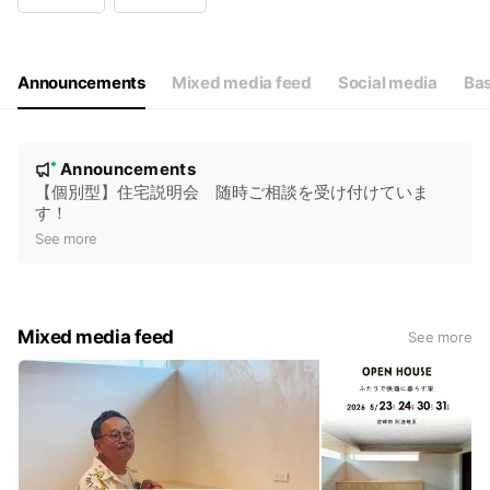
Wed
08:00 - 18:00
Thu
08:00 - 18:00
Fri
08:00 - 18:00
Sat
08:00 - 18:00
Announcements
Mixed media feed
Social media
Bas
※土曜、日曜は不定休です。年末年始・お盆休み
N
Announcements
New
o
【個別型】住宅説明会 随時ご相談を受け付けていま
す！
t
See more
i
c
e
Mixed media feed
See more