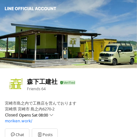
森下工建社
Friends
64
宮崎市島之内で工務店を営んでおります
宮崎県 宮崎市 島之内6270-2
Closed
Opens Sat 08:00
moriken.work/
Sun
08:00 - 18:00
Mon
08:00 - 18:00
Tue
08:00 - 18:00
Chat
Posts