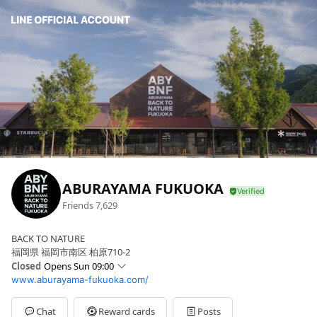
ABURAYAMA FUKUOKA
Friends
7,629
BACK TO NATURE
福岡県 福岡市南区 柏原710-2
Closed
Opens Sun 09:00
www.aburayama-fukuoka.com/
Sun
09:00 - 18:00
Mon
09:00 - 18:00
Tue
09:00 - 18:00
Chat
Reward cards
Posts