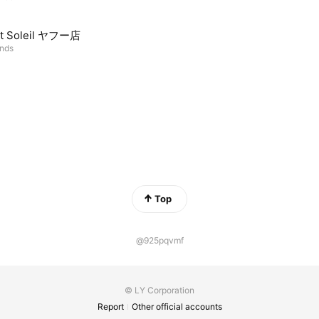
ct Soleil ヤフー店
ends
Top
@925pqvmf
© LY Corporation
Report
Other official accounts