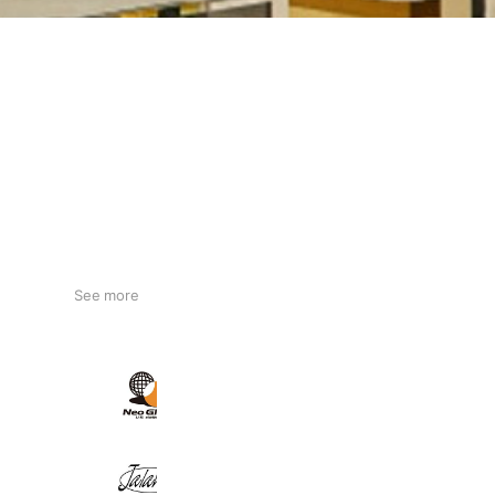
See more
Neo Globe Yahoo!店
15,059 friends
Jalana Yahoo!ショッピング店
6,692 friends