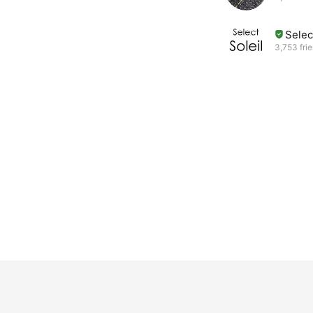
Sele
3,753 fri