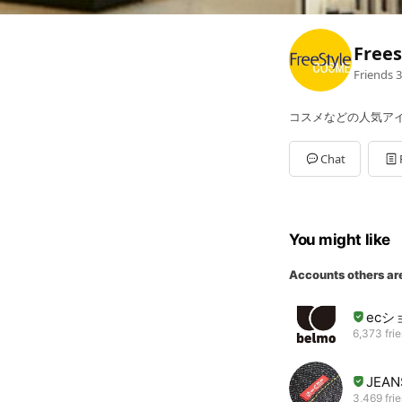
Free
Friends
3
コスメなどの人気ア
Chat
You might like
Accounts others ar
ecシ
6,373 fri
JEAN
3,469 fri