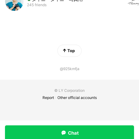
245 friends
Top
@925kmfja
© LY Corporation
Report
Other official accounts
Chat