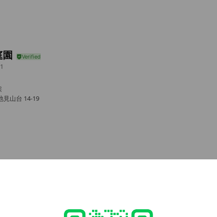
庭園
1
採
山台 14-19
e viewing
式】MADOショップ神戸六甲店