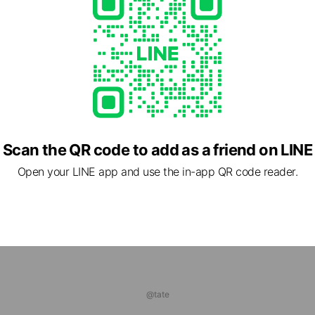
ds
KAPEN
ends
タホーム
 friends
Scan the QR code to add as a friend on LINE
Open your LINE app and use the in-app QR code reader.
@tate