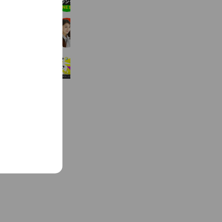
1,230 friends
e
エコキュート交換専門店の急湯デポ
52,405 friends
balance Body
517 friends